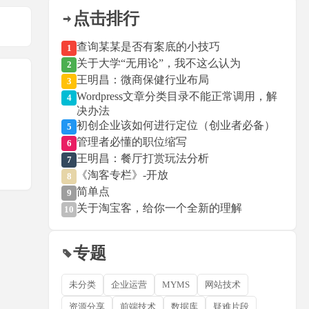
点击排行
查询某某是否有案底的小技巧
1
关于大学“无用论”，我不这么认为
2
王明昌：微商保健行业布局
3
Wordpress文章分类目录不能正常调用，解
4
决办法
初创企业该如何进行定位（创业者必备）
5
管理者必懂的职位缩写
6
王明昌：餐厅打赏玩法分析
7
《淘客专栏》-开放
8
简单点
9
关于淘宝客，给你一个全新的理解
10
专题
未分类
企业运营
MYMS
网站技术
资源分享
前端技术
数据库
疑难片段