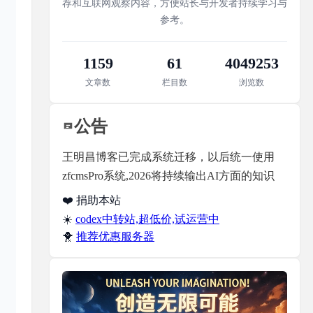
荐和互联网观察内容，方便站长与开发者持续学习与
参考。
1159
61
4049253
文章数
栏目数
浏览数
公告
王明昌博客已完成系统迁移，以后统一使用
zfcmsPro系统,2026将持续输出AI方面的知识
❤️ 捐助本站
☀️
codex中转站,超低价,试运营中
🐥
推荐优惠服务器