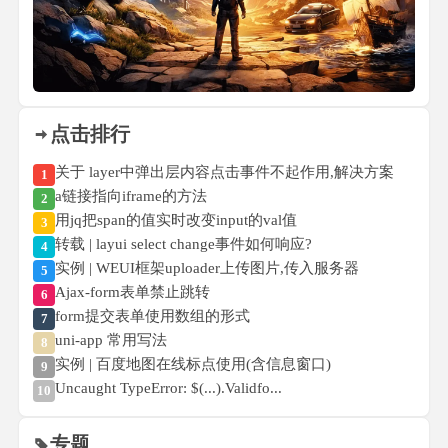
点击排行
关于 layer中弹出层内容点击事件不起作用,解决方案
1
a链接指向iframe的方法
2
用jq把span的值实时改变input的val值
3
转载 | layui select change事件如何响应?
4
实例 | WEUI框架uploader上传图片,传入服务器
5
Ajax-form表单禁止跳转
6
form提交表单使用数组的形式
7
uni-app 常用写法
8
实例 | 百度地图在线标点使用(含信息窗口)
9
Uncaught TypeError: $(...).Validfo...
10
专题