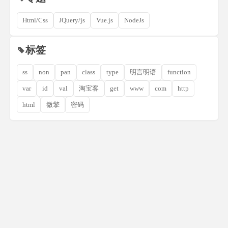
Html/Css
JQuery/js
Vue.js
NodeJs
标签
ss
non
pan
class
type
明言明语
function
var
id
val
淘宝客
get
www
com
http
html
微擎
密码