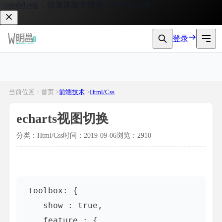
odel.org
，快速体验大模型 API 接入服务。
登录
当前位置：首页 >
前端技术
>
Html/Css
echarts视图切换
分类：Html/Css
时间：2019-09-06
浏览：2910
 toolbox: {

    show : true,

    feature : {
