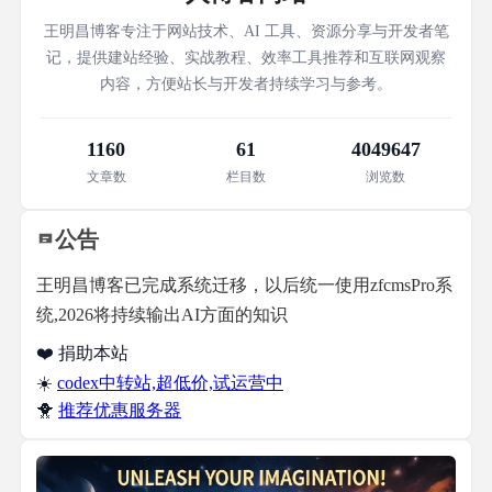
王明昌博客专注于网站技术、AI 工具、资源分享与开发者笔
记，提供建站经验、实战教程、效率工具推荐和互联网观察
内容，方便站长与开发者持续学习与参考。
1160
61
4049647
文章数
栏目数
浏览数
公告
王明昌博客已完成系统迁移，以后统一使用zfcmsPro系
统,2026将持续输出AI方面的知识
❤️ 捐助本站
☀️
codex中转站,超低价,试运营中
🐥
推荐优惠服务器