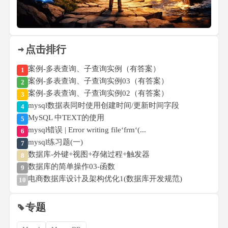
点击排行
案例-多表查询、子查询实例（有答案）
1
案例-多表查询、子查询实例03（有答案）
2
案例-多表查询、子查询实例02（有答案）
3
mysql数据表同时使用创建时间/更新时间字段
4
MySQL 中TEXT的使用
5
mysql错误 | Error writing file‘frm‘(...
6
mysql练习题(一)
7
数据库-外键+视图+存储过程+触发器
8
数据库的简单操作03-函数
9
电商数据库设计及架构优化1(数据库开发规范)
10
专题