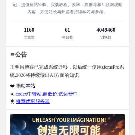
记，提供建站经验、实战教程、效率工具推荐和互联网观察
内容，方便站长与开发者持续学习与参考。
1160
61
4049460
文章数
栏目数
浏览数
公告
王明昌博客已完成系统迁移，以后统一使用zfcmsPro系
统,2026将持续输出AI方面的知识
❤️ 捐助本站
☀️
codex中转站,超低价,试运营中
🐥
推荐优惠服务器