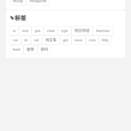
Mysql
MongoDB
标签
ss
non
pan
class
type
明言明语
function
var
id
val
淘宝客
get
www
com
http
html
微擎
密码