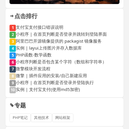
点击排行
支付宝支付接口错误说明
1
小程序 | 在首页判断是否登录并跳转到登陆界面
2
阿里巴巴开源镜像提供的 packagist 镜像服务
3
实例 | layui上传图片并存入数据库
4
PHP函数-数学函数
5
小程序判断是否包含某个字符（数组和字符串）
6
微擎模块开发流程
7
微擎 | 插件应用的安装/自己新建应用
8
小程序 | 在首页判断是否登录并登陆执行
9
实例 | 支付宝支付(使用md5加密)
10
专题
PHP笔记
其他技术
网站框架