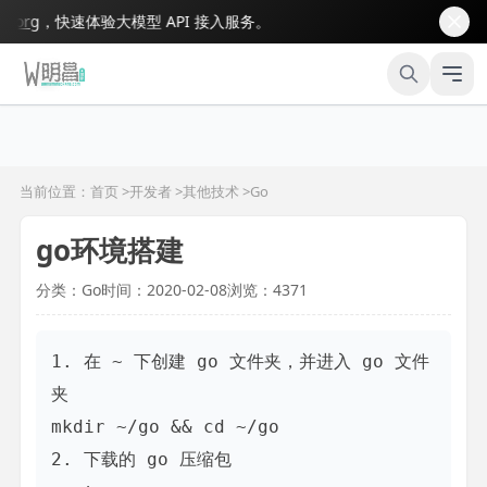
rg
，快速体验大模型 API 接入服务。
当前位置：首页 >
开发者
>
其他技术
>
Go
go环境搭建
分类：Go
时间：2020-02-08
浏览：4371
1. 在 ~ 下创建 go 文件夹，并进入 go 文件
夹

mkdir ~/go && cd ~/go

2. 下载的 go 压缩包
