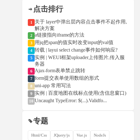
点击排行
关于 layer中弹出层内容点击事件不起作用,
1
解决方案
a链接指向iframe的方法
2
用jq把span的值实时改变input的val值
3
转载 | layui select change事件如何响应?
4
实例 | WEUI框架uploader上传图片,传入服
5
务器
Ajax-form表单禁止跳转
6
form提交表单使用数组的形式
7
uni-app 常用写法
8
实例 | 百度地图在线标点使用(含信息窗口)
9
Uncaught TypeError: $(...).Validfo...
10
专题
Html/Css
JQuery/js
Vue.js
NodeJs