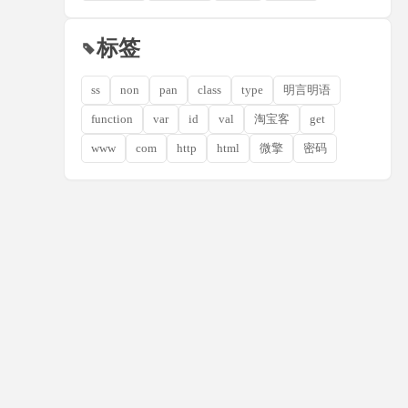
标签
ss
non
pan
class
type
明言明语
function
var
id
val
淘宝客
get
www
com
http
html
微擎
密码