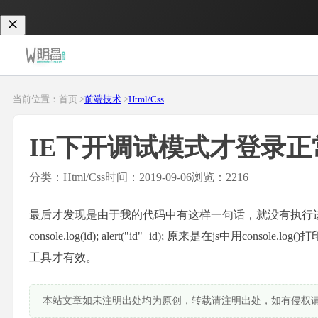
当前位置：首页 >
前端技术
>
Html/Css
IE下开调试模式才登录
分类：Html/Css
时间：2019-09-06
浏览：2216
最后才发现是由于我的代码中有这样一句话，就没有执行进去。 var id = item
console.log(id); alert("id"+id); 原来是在js中用
工具才有效。
本站文章如未注明出处均为原创，转载请注明出处，如有侵权