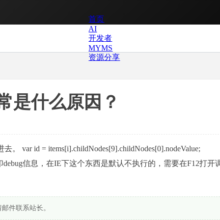
首页
AI
开发者
MYMS
资源分享
正常是什么原因？
s[i].childNodes[9].childNodes[0].nodeValue;
console.log()打印debug信息，在IE下这个东西是默认不执行的，需要在F12打
请邮件联系站长。