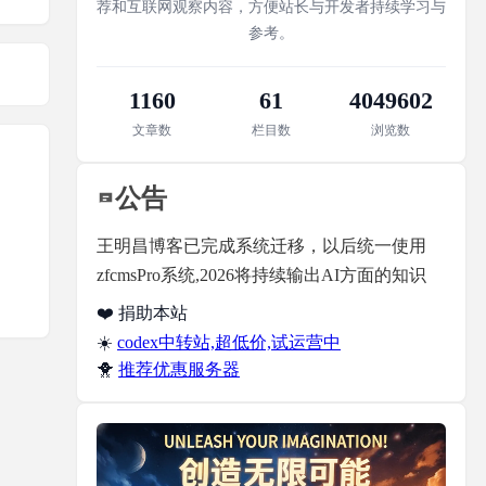
荐和互联网观察内容，方便站长与开发者持续学习与
参考。
1160
61
4049602
文章数
栏目数
浏览数
公告
王明昌博客已完成系统迁移，以后统一使用
zfcmsPro系统,2026将持续输出AI方面的知识
❤️ 捐助本站
☀️
codex中转站,超低价,试运营中
🐥
推荐优惠服务器