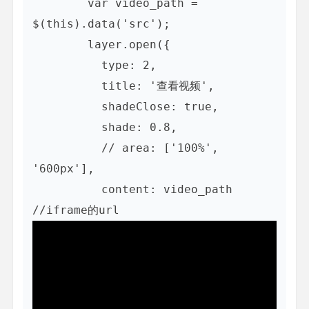
        var video_path = 
$(this).data('src');

        layer.open({

          type: 2,

          title: '查看视频',

          shadeClose: true,

          shade: 0.8,

          // area: ['100%', 
'600px'],

          content: video_path 
//iframe的url 