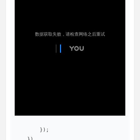
        });

    })    
