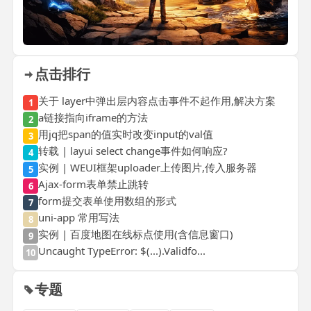
点击排行
关于 layer中弹出层内容点击事件不起作用,解决方案
1
a链接指向iframe的方法
2
用jq把span的值实时改变input的val值
3
转载 | layui select change事件如何响应?
4
实例 | WEUI框架uploader上传图片,传入服务器
5
Ajax-form表单禁止跳转
6
form提交表单使用数组的形式
7
uni-app 常用写法
8
实例 | 百度地图在线标点使用(含信息窗口)
9
Uncaught TypeError: $(...).Validfo...
10
专题