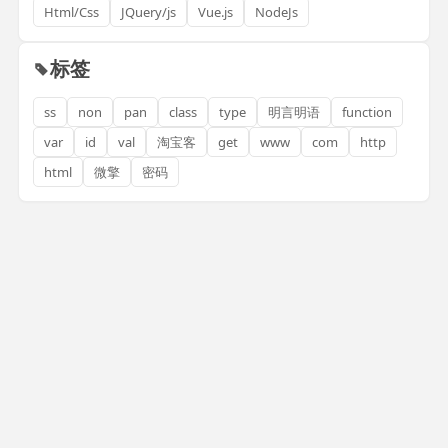
Html/Css
JQuery/js
Vue.js
NodeJs
标签
ss
non
pan
class
type
明言明语
function
var
id
val
淘宝客
get
www
com
http
html
微擎
密码