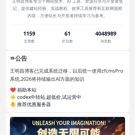
王明昌博客专注于网站技术、AI 工具、资源分享与开发者笔
记，提供建站经验、实战教程、效率工具推荐和互联网观察
内容，方便站长与开发者持续学习与参考。
1159
61
4048989
文章数
栏目数
浏览数
公告
王明昌博客已完成系统迁移，以后统一使用zfcmsPro
系统,2026将持续输出AI方面的知识
❤️ 捐助本站
☀️
codex中转站,超低价,试运营中
🐥
推荐优惠服务器