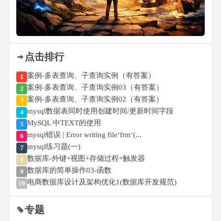
点击排行
案例-多表查询、子查询实例（有答案）
1
案例-多表查询、子查询实例03（有答案）
2
案例-多表查询、子查询实例02（有答案）
3
mysql数据表同时使用创建时间/更新时间字段
4
MySQL 中TEXT的使用
5
mysql错误 | Error writing file‘frm‘(...
6
mysql练习题(一)
7
数据库-外键+视图+存储过程+触发器
8
数据库的简单操作03-函数
9
电商数据库设计及架构优化1(数据库开发规范)
10
专题