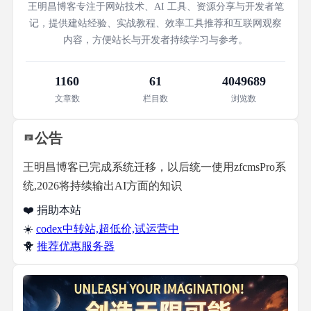
王明昌博客专注于网站技术、AI 工具、资源分享与开发者笔
记，提供建站经验、实战教程、效率工具推荐和互联网观察
内容，方便站长与开发者持续学习与参考。
1160
61
4049689
文章数
栏目数
浏览数
公告
王明昌博客已完成系统迁移，以后统一使用zfcmsPro系
统,2026将持续输出AI方面的知识
❤️ 捐助本站
☀️
codex中转站,超低价,试运营中
🐥
推荐优惠服务器