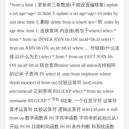
*from u limit 1 更新前三条数据(不能设置偏移量) update
u set age=age+10 limit 3; update u set age=age+10 order by
sort desc limit 3; 删除 delete from u where sex='男' order by
age desc limit 1; 连接查询 内连接(相当于where) select *
from * from uu INNER JOIN bb ON uu.id=bb.id select *
from uu JOIN bb ON uu.id=bb.id where .... 外链接(什么连
接,以什么为主) select * from * from uu LEFT JOIN bb
ON uu.id=bb.id 联合查询union union all union去掉相同
的记录 子查询 IN select id ,user from employee where
depid in(select id from uu) 比较运算符 [not] exists
any/some/all 正则查询 REGEXP select * from uu where
t"
开始
username REGEXP "
$结束 .一个任意字符 运算符
算术运算符 比较运算符 逻辑运算符 select id,user is null
from uu 数学函数库
￼ 字符串函数 字符串的起始点从1
开始
￼
￼ 日期时间函数
￼
￼ 条件判断 和系统函数