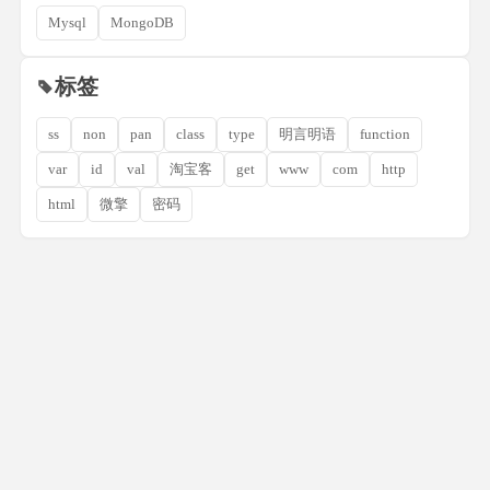
Mysql
MongoDB
标签
ss
non
pan
class
type
明言明语
function
var
id
val
淘宝客
get
www
com
http
html
微擎
密码