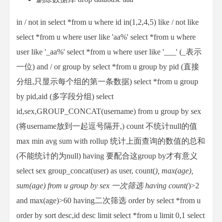
in / not in select *from u where id in(1,2,4,5) like / not like
select *from u where user like 'aa%' select *from u where
user like '_aa%' select *from u where user like '___' (_表示
一位) and / or group by select *from u group by pid (直接
分组,只显示每个组的第一条数据) select *from u group
by pid,aid (多字段分组) select
id,sex,GROUP_CONCAT(username) from u group by sex
(将username放到一起逗号隔开,) count 不统计null的值
max min avg sum with rollup 统计上面查询的数值的总和
(不能统计的为null) having 要配合这group by才有意义
select sex group_concat(user) as user, count(
), max(age),
sum(age) from u group by sex 一次筛选 having count(
)>2
and max(age)>60 having二次筛选 order by select *from u
order by sort desc,id desc limit select *from u limit 0,1 select