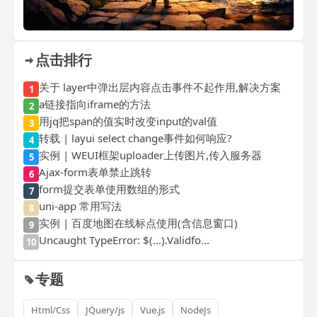
点击排行
关于 layer中弹出层内容点击事件不起作用,解决方案
1
a链接指向iframe的方法
2
用jq把span的值实时改变input的val值
3
转载 | layui select change事件如何响应?
4
实例 | WEUI框架uploader上传图片,传入服务器
5
Ajax-form表单禁止跳转
6
form提交表单使用数组的形式
7
uni-app 常用写法
8
实例 | 百度地图在线标点使用(含信息窗口)
9
Uncaught TypeError: $(...).Validfo...
10
专题
Html/Css
JQuery/js
Vue.js
NodeJs