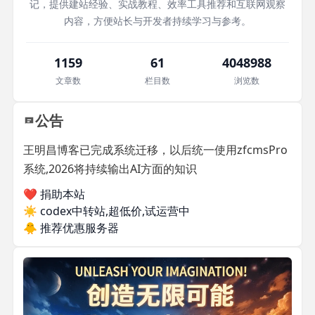
记，提供建站经验、实战教程、效率工具推荐和互联网观察
内容，方便站长与开发者持续学习与参考。
1159
61
4048988
文章数
栏目数
浏览数
公告
王明昌博客已完成系统迁移，以后统一使用zfcmsPro
系统,2026将持续输出AI方面的知识
❤️ 捐助本站
☀️
codex中转站,超低价,试运营中
🐥
推荐优惠服务器