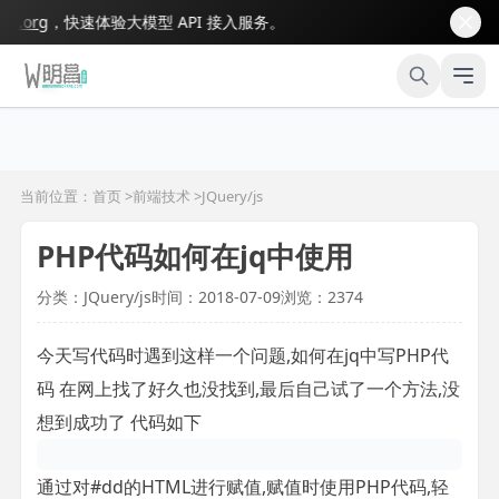
.org
，快速体验大模型 API 接入服务。
当前位置：首页 >
前端技术
>
JQuery/js
PHP代码如何在jq中使用
分类：JQuery/js
时间：2018-07-09
浏览：2374
今天写代码时遇到这样一个问题,如何在jq中写PHP代
码 在网上找了好久也没找到,最后自己试了一个方法,没
想到成功了 代码如下
通过对#dd的HTML进行赋值,赋值时使用PHP代码,轻