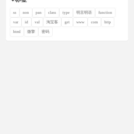
ss
non
pan
class
type
明言明语
function
var
id
val
淘宝客
get
www
com
http
html
微擎
密码