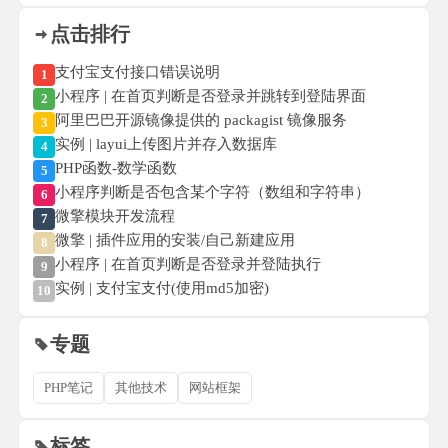
点击排行
支付宝支付接口错误说明
1
小程序 | 在首页判断是否登录并跳转到登陆界面
2
阿里巴巴开源镜像提供的 packagist 镜像服务
3
实例 | layui上传图片并存入数据库
4
PHP函数-数学函数
5
小程序判断是否包含某个字符（数组和字符串）
6
微擎模块开发流程
7
微擎 | 插件应用的安装/自己新建应用
8
小程序 | 在首页判断是否登录并登陆执行
9
实例 | 支付宝支付(使用md5加密)
10
专题
PHP笔记
其他技术
网站框架
标签