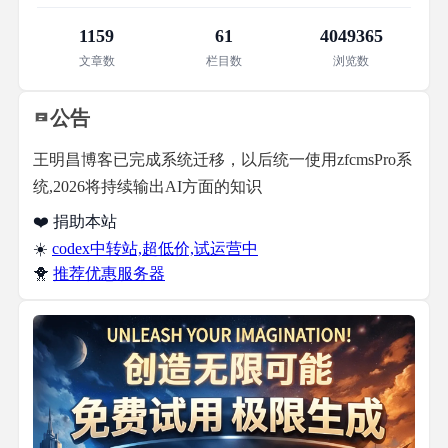
1159
61
4049365
文章数
栏目数
浏览数
公告
王明昌博客已完成系统迁移，以后统一使用zfcmsPro系
统,2026将持续输出AI方面的知识
❤️ 捐助本站
☀️
codex中转站,超低价,试运营中
🐥
推荐优惠服务器