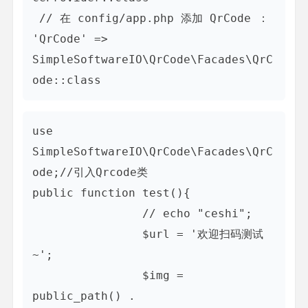
 // 在 config/app.php 添加 QrCode ： 

'QrCode' => 
SimpleSoftwareIO\QrCode\Facades\QrC
ode::class
use 
SimpleSoftwareIO\QrCode\Facades\QrC
ode;//引入Qrcode类

public function test(){

   		// echo "ceshi";

   		$url = '欢迎扫码测试
~';

   		$img = 
public_path() . 