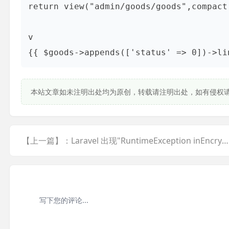
return view("admin/goods/goods",compact(
v

{{ $goods->appends(['status' => 0])->li
本站文章如未注明出处均为原创，转载请注明出处，如有侵权
【上一篇】：Laravel 出现"RuntimeException inEncrypte... <a href="javascript:;" class="f-yellow">显示全部</a>