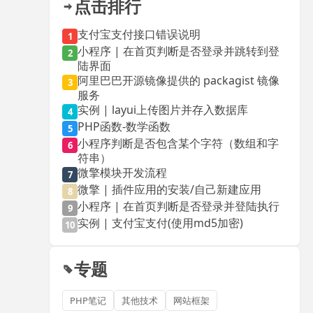
点击排行
支付宝支付接口错误说明
1
小程序 | 在首页判断是否登录并跳转到登
2
陆界面
阿里巴巴开源镜像提供的 packagist 镜像
3
服务
实例 | layui上传图片并存入数据库
4
PHP函数-数学函数
5
小程序判断是否包含某个字符（数组和字
6
符串）
微擎模块开发流程
7
微擎 | 插件应用的安装/自己新建应用
8
小程序 | 在首页判断是否登录并登陆执行
9
实例 | 支付宝支付(使用md5加密)
10
专题
PHP笔记
其他技术
网站框架