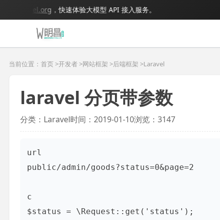
igmodel.org
，快速体验大模型 API 接入服务。
当前位置：首页 >
开发者
>
网站框架
>
后端框架
>
Laravel
laravel 分页带参数
分类：Laravel
时间：2019-01-10
浏览：3147
url

public/admin/goods?status=0&page=2

c

$status = \Request::get('status');
