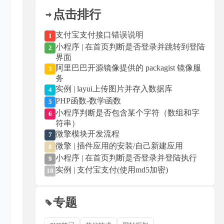
点击排行
支付宝支付接口错误说明
1
小程序 | 在首页判断是否登录并跳转到登陆
2
界面
阿里巴巴开源镜像提供的 packagist 镜像服
3
务
实例 | layui上传图片并存入数据库
4
PHP函数-数学函数
5
小程序判断是否包含某个字符（数组和字
6
符串）
微擎模块开发流程
7
微擎 | 插件应用的安装/自己新建应用
8
小程序 | 在首页判断是否登录并登陆执行
9
实例 | 支付宝支付(使用md5加密)
10
专题