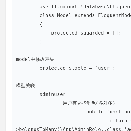
	use Illuminate\Database\Eloquent\Model as EloquentModel;

	class Model extends EloquentModel

	{

	    protected $guarded = [];

	}

model中修改表头

	protected $table = 'user';

模型关联

	adminuser

		用户有哪些角色(多对多)

			public function roles(){

				return $this-
>belongsToMany(\App\AdminRole::class,'a