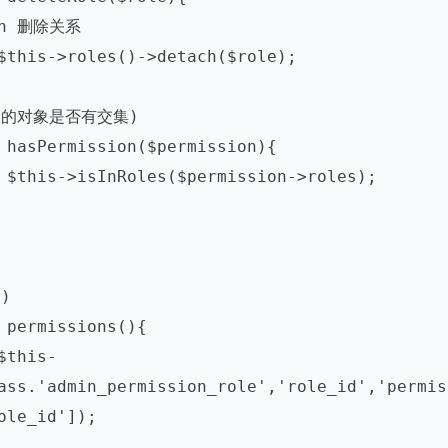
ass.'admin_permission_role','role_id','permis
le_id']);
