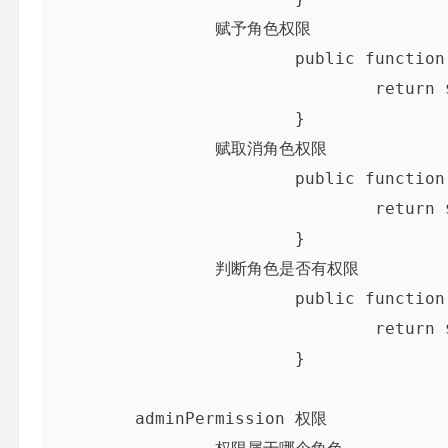
		赋予角色权限

			public function grantPermission($permission){

				return $this->permissions()->save($permission)

			}

		赋取消角色权限

			public function grantPermission($permission){

				return $this->permissions()->detach($permission)

			}

		判断角色是否有权限

			public function hasPermission($permission){

				return $this->permissions->contains($permission);

			}

	adminPermission 权限
