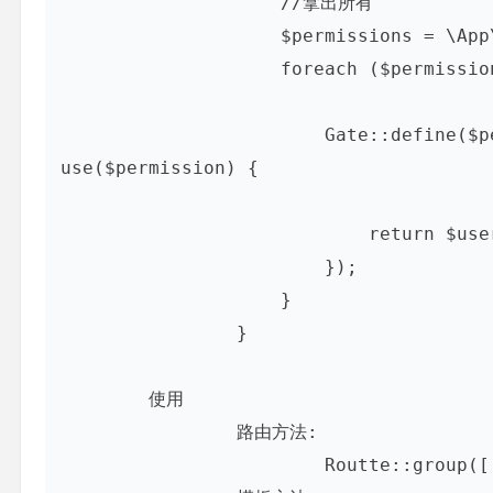
		    //拿出所有

		    $permissions = \App\AdminPermission::with('roles')->get();

		    foreach ($permissions as $permission) {

		        Gate::define($permission->name, function($user) 
use($permission) {

		            return $user->hasPermission($permission);

		        });

		    }

		}

	使用

		路由方法:

			Routte::group(['middleware'=>'can:system'],function(){ ... })
