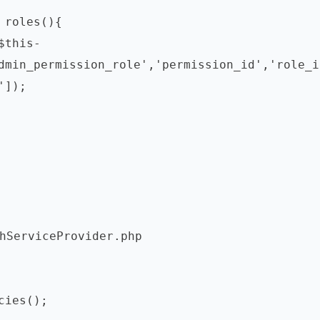
dmin_permission_role','permission_id','role_i
]);

 
