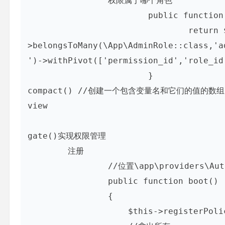
		权限属于哪个角色

			public function roles(){

				return $this-
>belongsToMany(\App\AdminRole::class,'a
')->withPivot(['permission_id','role_id'
			}

compact() //创建一个包含变量名和它们的值的数组 
view

gate()实现权限管理

	注册

		//位置\app\providers\AuthServiceProvider.php

		public function boot()

		{

		    $this->registerPolicies();
