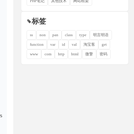
PHP笔记
其他技术
网站框架
标签
ss
non
pan
class
type
明言明语
function
var
id
val
淘宝客
get
www
com
http
html
微擎
密码
s