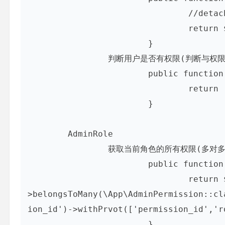
				//detach 删除关系

				return $this->roles()->detach($role);

			}

		判断用户是否有权限(判断与权限的对象是否有交集)

			public function hasPermission($permission){

				return  $this->isInRoles($permission->roles);

			}

	AdminRole

		获取当前角色的所有权限(多对多)

			public function permissions(){

				return $this-
>belongsToMany(\App\AdminPermission::cl
ion_id')->withPrvot(['permission_id','ro
			}
