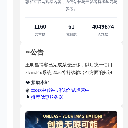
荐和互联网观察内容，方便站长与开发者持续学习与
参考。
1160
61
4049874
文章数
栏目数
浏览数
公告
王明昌博客已完成系统迁移，以后统一使用
zfcmsPro系统,2026将持续输出AI方面的知识
❤️ 捐助本站
☀️
codex中转站,超低价,试运营中
🐥
推荐优惠服务器