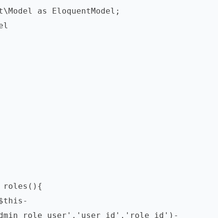
dmin_role_user','user_id','role_id')-