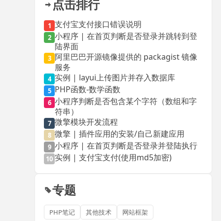
点击排行
支付宝支付接口错误说明
1
小程序 | 在首页判断是否登录并跳转到登
2
陆界面
阿里巴巴开源镜像提供的 packagist 镜像
3
服务
实例 | layui上传图片并存入数据库
4
PHP函数-数学函数
5
小程序判断是否包含某个字符（数组和字
6
符串）
微擎模块开发流程
7
微擎 | 插件应用的安装/自己新建应用
8
小程序 | 在首页判断是否登录并登陆执行
9
实例 | 支付宝支付(使用md5加密)
10
专题
PHP笔记
其他技术
网站框架