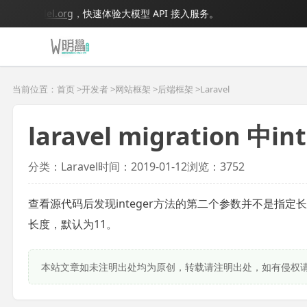
igmodel.org
，快速体验大模型 API 接入服务。
当前位置：首页 >
开发者
>
网站框架
>
后端框架
>
Laravel
laravel migration
分类：Laravel
时间：2019-01-12
浏览：3752
查看源代码后发现integer方法的第二个参数并不是指定长度,而
长度，默认为11。
本站文章如未注明出处均为原创，转载请注明出处，如有侵权