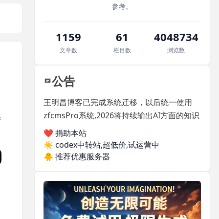
参考。
1159
61
4048734
文章数
栏目数
浏览数
公告
王明昌博客已完成系统迁移，以后统一使用
zfcmsPro系统,2026将持续输出AI方面的知识
❤️ 捐助本站
☀️
codex中转站,超低价,试运营中
🐥
推荐优惠服务器