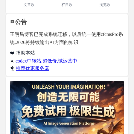
文章数
栏目数
浏览数
公告
王明昌博客已完成系统迁移，以后统一使用zfcmsPro系
统,2026将持续输出AI方面的知识
❤️ 捐助本站
☀️
codex中转站,超低价,试运营中
🐥
推荐优惠服务器