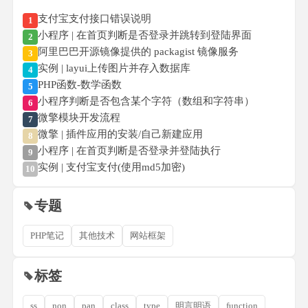
支付宝支付接口错误说明
1
小程序 | 在首页判断是否登录并跳转到登陆界面
2
阿里巴巴开源镜像提供的 packagist 镜像服务
3
实例 | layui上传图片并存入数据库
4
PHP函数-数学函数
5
小程序判断是否包含某个字符（数组和字符串）
6
微擎模块开发流程
7
微擎 | 插件应用的安装/自己新建应用
8
小程序 | 在首页判断是否登录并登陆执行
9
实例 | 支付宝支付(使用md5加密)
10
专题
PHP笔记
其他技术
网站框架
标签
ss
non
pan
class
type
明言明语
function