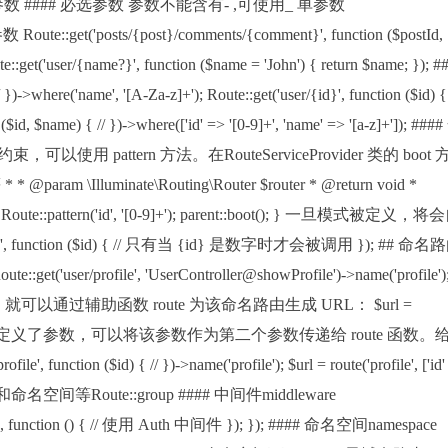
)： ## 路由参数 #### 必选参数 参数不能含有- ,可使用_ 单参数
; 多参数 Route::get('posts/{post}/comments/{comment}', function ($postId,
ser/{name?}', function ($name = 'John') { return $name; }); #
>where('name', '[A-Za-z]+'); Route::get('user/{id}', function ($id) { 
 ($id, $name) { // })->where(['id' => '[0-9]+', 'name' => '[a-z]+']); ###
attern 方法。在RouteServiceProvider 类的 boot 
luminate\Routing\Router $router * @return void *
ot() { Route::pattern('id', '[0-9]+'); parent::boot(); } 一旦模式被定义，将
unction ($id) { // 只有当 {id} 是数字时才会被调用 }); ## 命名
Route::get('user/profile', 'UserController@showProfile')->name('profile')
就可以通过辅助函数 route 为该命名路由生成 URL： $url =
profile'); 如果命名路由定义了参数，可以将该参数作为第二个参数传递给 route 函数
on ($id) { // })->name('profile'); $url = route('profile', ['id'
Route::group #### 中间件middleware
:get('/', function () { // 使用 Auth 中间件 }); }); #### 命名空间namespace