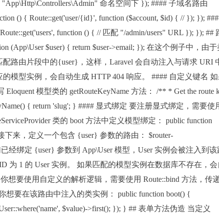
/ 控制器在 "App\Http\Controllers\Admin" 命名空间下 }); #### 子域名路由
n () { Route::get('user/{id}', function ($account, $id) { // }); }); ##
oute::get('users', function () { // 匹配 "/admin/users" URL }); }); ##
tion (App\User $user) { return $user->email; }); 在这个例子中，由
r 会匹配路由片段中的{user}，这样，Laravel 会自动注入与请求 URI 
型实例，会自动生成 HTTP 404 响应。 #### 自定义键名 
的 getRouteKeyName 方法： /** * Get the route k
 getRouteKeyName() { return 'slug'; } #### 显式绑定 要注册显式绑定，需要
Provider 类的 boot 方法中定义模型绑定： public function
er::class); } 接下来，定义一个包含 {user} 参数的路由： $router-
{ // }); 由于我们已经绑定 {user} 参数到 App\User 模型，User 实例会被注入到
户 ID 为 1 的 User 实例。 如果匹配的模型实例在数据库不存在，
如果你想要使用自定义的解析逻辑，需要使用 Route::bind 方法，传
路由中注入的类实例： public function boot() {
rn App\User::where('name', $value)->first(); }); } ## 表单方法伪造 当定义