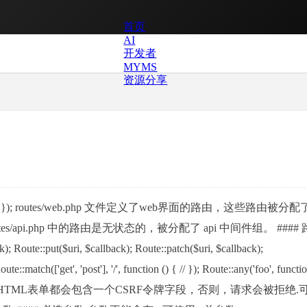
首页
AI
开发者
MYMS
资源分享
Hello World'; }); routes/web.php 文件定义了web界面的路由，这些路由被分配
es/api.php 中的路由是无状态的，被分配了 api 中间件组。 #### 
 Route::put($uri, $callback); Route::patch($uri, $callback);
e::match(['get', 'post'], '/', function () { // }); Route::any('foo', functio
或DELETE的HTML表单都会包含一个CSRF令牌字段，否则，请求会被拒绝.