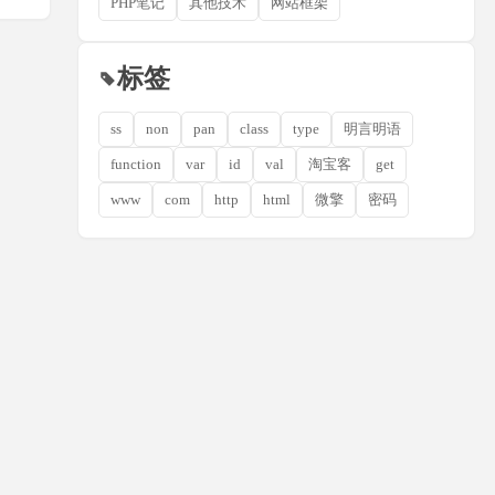
PHP笔记
其他技术
网站框架
标签
ss
non
pan
class
type
明言明语
function
var
id
val
淘宝客
get
www
com
http
html
微擎
密码