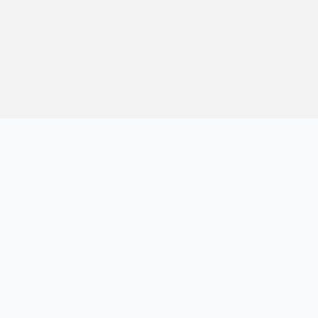
方便站长与开发者持续学习与参考。