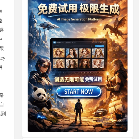
##
 路
于类
中
如果
ey
使用
该路
会自
递到