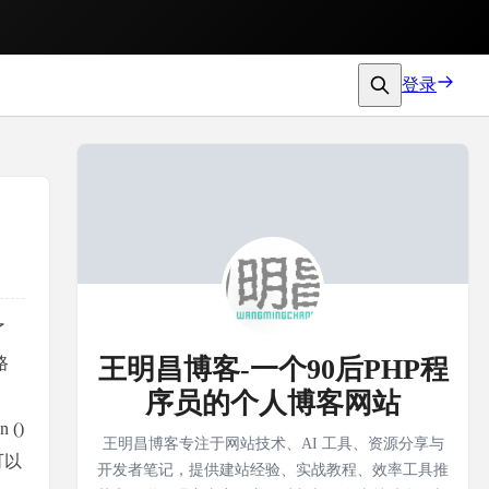
登录
了
路
王明昌博客-一个90后PHP程
序员的个人博客网站
n ()
王明昌博客专注于网站技术、AI 工具、资源分享与
可以
开发者笔记，提供建站经验、实战教程、效率工具推