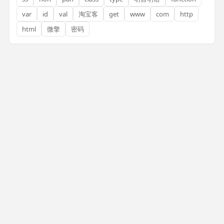
var
id
val
淘宝客
get
www
com
http
html
微擎
密码