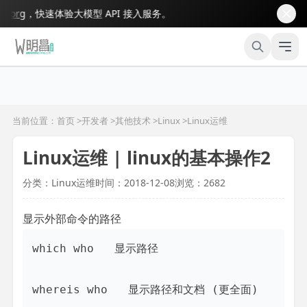
rg
，快速体验大模型 API 接入服务。
当前位置：首页 >
开发者
>
其他技术
>
Linux
>
Linux运维
Linux运维 | linux的基本操作2
分类：Linux运维
时间：2018-12-08
浏览：2682
显示外部命令的路径
which who   显示路径

whereis who   显示路径和文档 (更全面)