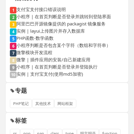
支付宝支付接口错误说明
1
小程序 | 在首页判断是否登录并跳转到登陆界面
2
阿里巴巴开源镜像提供的 packagist 镜像服务
3
实例 | layui上传图片并存入数据库
4
PHP函数-数学函数
5
小程序判断是否包含某个字符（数组和字符串）
6
微擎模块开发流程
7
微擎 | 插件应用的安装/自己新建应用
8
小程序 | 在首页判断是否登录并登陆执行
9
实例 | 支付宝支付(使用md5加密)
10
专题
PHP笔记
其他技术
网站框架
标签
ss
non
pan
class
type
明言明语
function