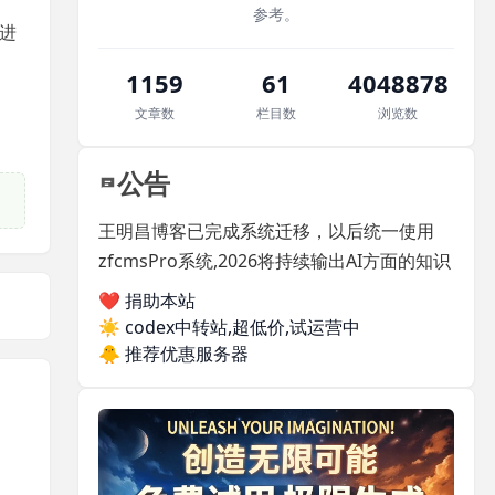
参考。
5进
1159
61
4048878
文章数
栏目数
浏览数
公告
王明昌博客已完成系统迁移，以后统一使用
zfcmsPro系统,2026将持续输出AI方面的知识
❤️ 捐助本站
☀️
codex中转站,超低价,试运营中
🐥
推荐优惠服务器