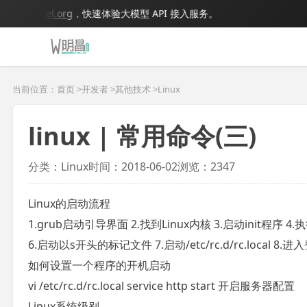
igmodel.org
，快速体验大模型 API 接入服务。
当前位置：首页 >
开发者
>
其他技术
>
Linux
linux | 常用命令(三)
分类：Linux
时间：2018-06-02
浏览：2347
Linux的启动流程
1.grub启动引导界面 2.找到Linux内核 3.启动init程序 4.执行/
6.启动以s开头的标记文件 7.启动/etc/rc.d/rc.local 8.
如何设置一个程序的开机启动
vi /etc/rc.d/rc.local service http start 开启服务器配置
Linux系统级别