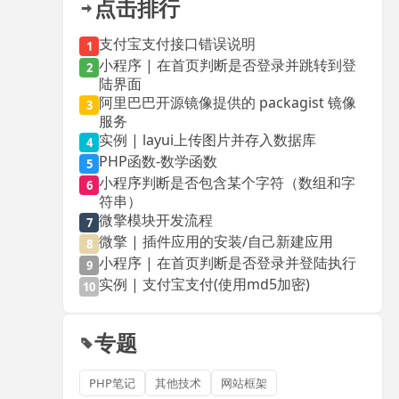
点击排行
支付宝支付接口错误说明
1
小程序 | 在首页判断是否登录并跳转到登
2
陆界面
阿里巴巴开源镜像提供的 packagist 镜像
3
服务
实例 | layui上传图片并存入数据库
4
PHP函数-数学函数
5
小程序判断是否包含某个字符（数组和字
6
符串）
微擎模块开发流程
7
微擎 | 插件应用的安装/自己新建应用
8
小程序 | 在首页判断是否登录并登陆执行
9
实例 | 支付宝支付(使用md5加密)
10
专题
PHP笔记
其他技术
网站框架