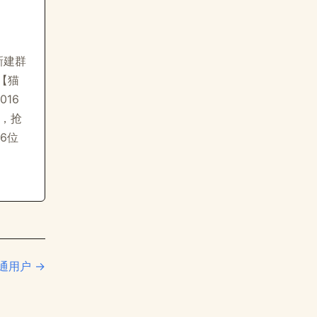
 新建群
【猫
16
包，抢
6位
通用户 →