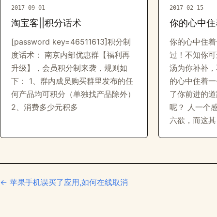
2017-09-01
2017-02-15
淘宝客||积分话术
你的心中住
[password key=46511613]积分制
你的心中住着
度话术： 南京内部优惠群【福利再
过！不知你可
升级】，会员积分制来袭，规则如
汤为你补补，
下： 1、群内成员购买群里发布的任
的心中住着一
何产品均可积分（单独找产品除外）
了你前进的道
2、消费多少元积多
呢？ 人一个
六欲，而这其
← 苹果手机误买了应用,如何在线取消