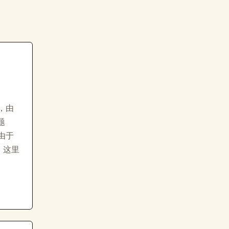
，由
题
由于
，这里