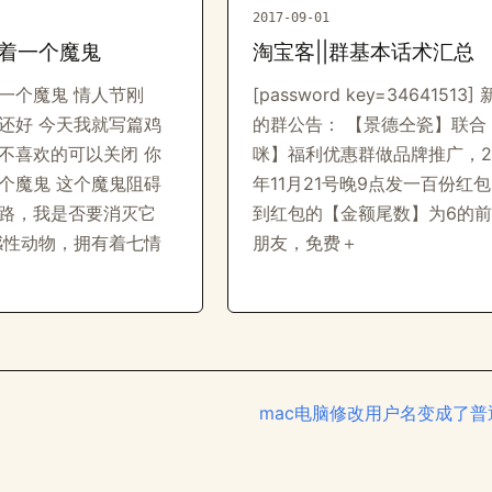
2017-09-01
着一个魔鬼
淘宝客||群基本话术汇总
一个魔鬼 情人节刚
[password key=34641513]
还好 今天我就写篇鸡
的群公告： 【景德仝瓷】联合
不喜欢的可以关闭 你
咪】福利优惠群做品牌推广，20
个魔鬼 这个魔鬼阻碍
年11月21号晚9点发一百份红
路，我是否要消灭它
到红包的【金额尾数】为6的前
感性动物，拥有着七情
朋友，免费＋
mac电脑修改用户名变成了普