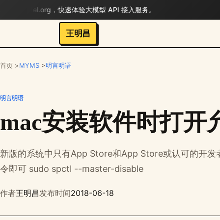
bigmodel.org
，快速体验大模型 API 接入服务。
王明昌
首页 >
MYMS
>
明言明语
明言明语
mac安装软件时打开
新版的系统中只有App Store和App Store或认可
令即可 sudo spctl --master-disable
作者
王明昌
发布时间
2018-06-18