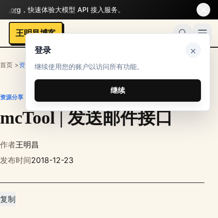
l.org
，快速体验大模型 API 接入服务。
王明昌博客
×
登录
首页 >
资源分享
继续使用您的账户以访问所有功能。
继续
资源分享
mcTool | 发送邮件接口
作者
王明昌
发布时间
2018-12-23
复制