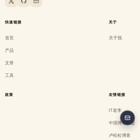
X
GitHub
Email
快速链接
关于
首页
关于我
产品
文章
工具
政策
友情链接
IT老李
反馈
中国博客联盟
卢松松博客