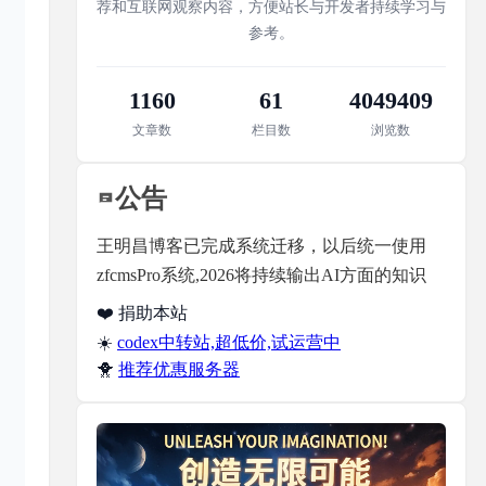
荐和互联网观察内容，方便站长与开发者持续学习与
参考。
1160
61
4049409
文章数
栏目数
浏览数
公告
王明昌博客已完成系统迁移，以后统一使用
zfcmsPro系统,2026将持续输出AI方面的知识
❤️ 捐助本站
☀️
codex中转站,超低价,试运营中
🐥
推荐优惠服务器