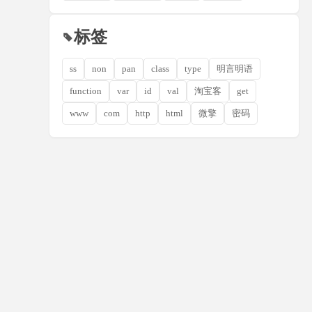
标签
ss
non
pan
class
type
明言明语
function
var
id
val
淘宝客
get
www
com
http
html
微擎
密码