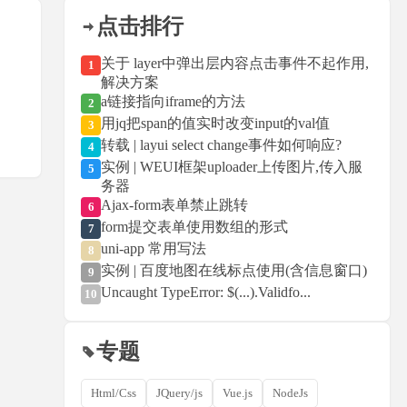
点击排行
关于 layer中弹出层内容点击事件不起作用,
1
解决方案
a链接指向iframe的方法
2
用jq把span的值实时改变input的val值
3
转载 | layui select change事件如何响应?
4
实例 | WEUI框架uploader上传图片,传入服
5
务器
Ajax-form表单禁止跳转
6
form提交表单使用数组的形式
7
uni-app 常用写法
8
实例 | 百度地图在线标点使用(含信息窗口)
9
Uncaught TypeError: $(...).Validfo...
10
专题
Html/Css
JQuery/js
Vue.js
NodeJs