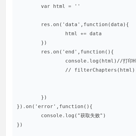
	var html = ''

	res.on('data',function(data){

		html += data

	})

	res.on('end',function(){

		console.log(html)//打印HTML

		// filterChapters(html)

	})

}).on('error',function(){

	console.log("获取失败")

})
