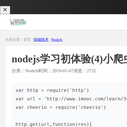
当前位置：首页 >
前端技术
>
NodeJs
nodejs学习初体验(4)小爬
分类：NodeJs
时间：2019-01-07
浏览：2732
var http = require('http')

var url = 'http://www.imooc.com/learn/34
var cheerio = require('cheerio')

http.get(url,function(res){
