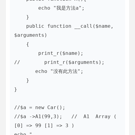
        echo "我是方法a";

    }

    public function __call($name, 
$arguments)

    {

        print_r($name);

//        print_r($arguments);

       echo "没有此方法";

    }

}

//$a = new Car();

//$a ->A1(99,3);   //  A1  Array ( 
[0] => 99 [1] => 3 )

echo "