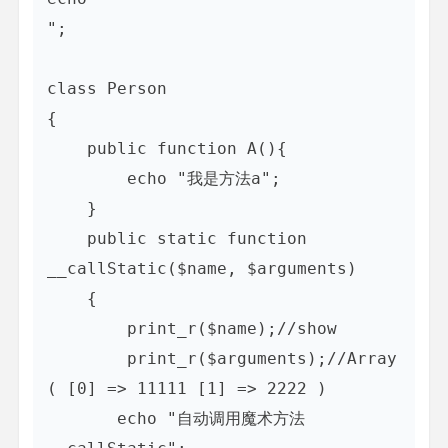
";

class Person

{

    public function A(){

        echo "我是方法a";

    }

    public static function 
__callStatic($name, $arguments)

    {

        print_r($name);//show

        print_r($arguments);//Array 
( [0] => 11111 [1] => 2222 )

       echo "自动调用魔术方法