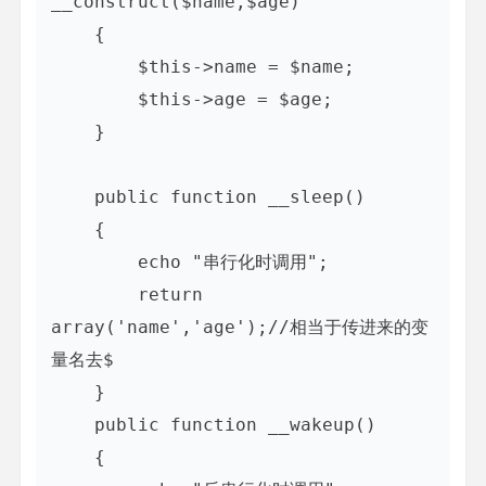
__construct($name,$age)

    {

        $this->name = $name;

        $this->age = $age;

    }

    public function __sleep()

    {

        echo "串行化时调用";

        return 
array('name','age');//相当于传进来的变
量名去$

    }

    public function __wakeup()

    {
