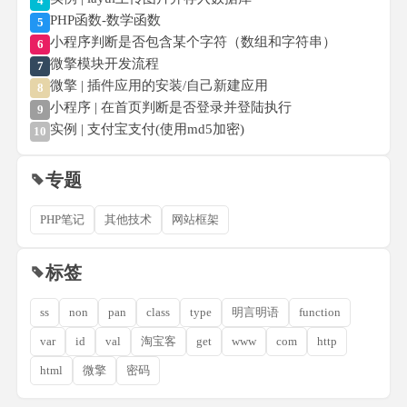
4
PHP函数-数学函数
5
小程序判断是否包含某个字符（数组和字符串）
6
微擎模块开发流程
7
微擎 | 插件应用的安装/自己新建应用
8
小程序 | 在首页判断是否登录并登陆执行
9
实例 | 支付宝支付(使用md5加密)
10
专题
PHP笔记
其他技术
网站框架
标签
ss
non
pan
class
type
明言明语
function
var
id
val
淘宝客
get
www
com
http
html
微擎
密码