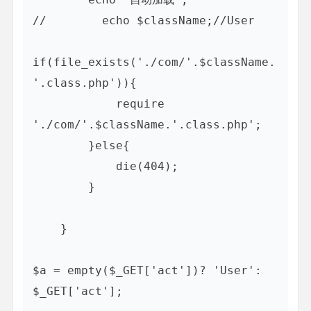
//        echo $className;//User

if(file_exists('./com/'.$className.
'.class.php')){

            require 
'./com/'.$className.'.class.php';

        }else{

            die(404);

        }

    }

$a = empty($_GET['act'])? 'User': 
$_GET['act'];
