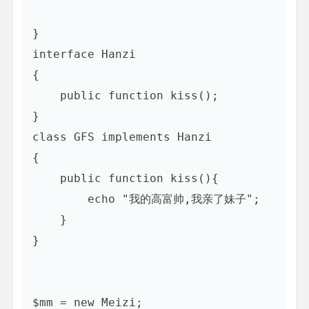
}

interface Hanzi

{

    public function kiss();

}

class GFS implements Hanzi

{

    public function kiss(){

        echo "我的高富帅,我亲了妹子";

    }

}

$mm = new Meizi;
