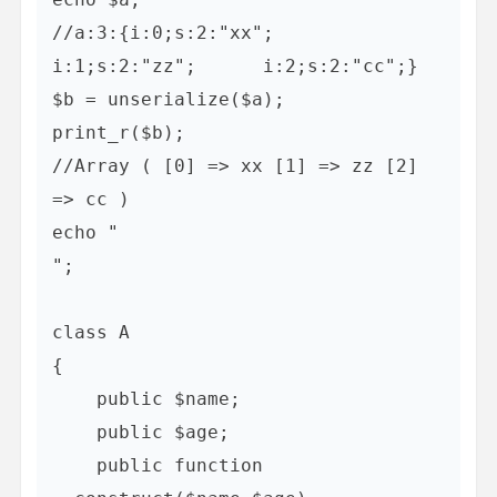
//a:3:{i:0;s:2:"xx";      
i:1;s:2:"zz";      i:2;s:2:"cc";}

$b = unserialize($a);

print_r($b);

//Array ( [0] => xx [1] => zz [2] 
=> cc )

echo "
";

class A

{

    public $name;

    public $age;

    public function 