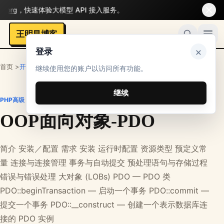
rg
，快速体验大模型 API 接入服务。
王明昌博客
×
登录
首页 >
开发者
>
PHP笔记
>
PHP高级
继续使用您的账户以访问所有功能。
继续
PHP高级
OOP面向对象-PDO
简介 安装／配置 需求 安装 运行时配置 资源类型 预定义常
量 连接与连接管理 事务与自动提交 预处理语句与存储过程
错误与错误处理 大对象 (LOBs) PDO — PDO 类
PDO::beginTransaction — 启动一个事务 PDO::commit —
提交一个事务 PDO::__construct — 创建一个表示数据库连
接的 PDO 实例