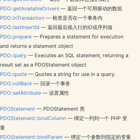
PDO::getAvailableDrivers
— 返回一个可用驱动的数组
PDO::inTransaction
— 检查是否在一个事务内
PDO::lastInsertId
— 返回最后插入行的ID或序列值
PDO::prepare
— Prepares a statement for execution
and returns a statement object
PDO::query
— Executes an SQL statement, returning a
result set as a PDOStatement object
PDO::quote
— Quotes a string for use in a query.
PDO::rollBack
— 回滚一个事务
PDO::setAttribute
— 设置属性
PDOStatement
— PDOStatement 类
PDOStatement::bindColumn
— 绑定一列到一个 PHP 变
量
PDOStatement::bindParam
— 绑定一个参数到指定的变量