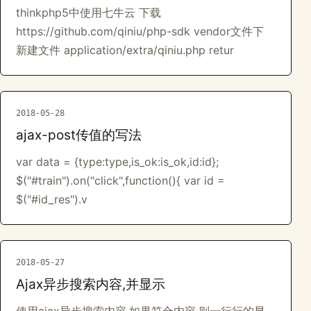
thinkphp5中使用七牛云 下载
https://github.com/qiniu/php-sdk vendor文件下
新建文件 application/extra/qiniu.php retur
2018-05-28
ajax-post传值的写法
var data = {type:type,is_ok:is_ok,id:id};
$("#train").on("click",function(){ var id =
$("#id_res").v
2018-05-27
Ajax异步搜索内容,并显示