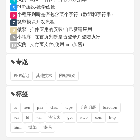
4
PHP函数-数学函数
5
小程序判断是否包含某个字符（数组和字符串）
6
微擎模块开发流程
7
微擎 | 插件应用的安装/自己新建应用
8
小程序 | 在首页判断是否登录并登陆执行
9
实例 | 支付宝支付(使用md5加密)
10
专题
PHP笔记
其他技术
网站框架
标签
ss
non
pan
class
type
明言明语
function
var
id
val
淘宝客
get
www
com
http
html
微擎
密码