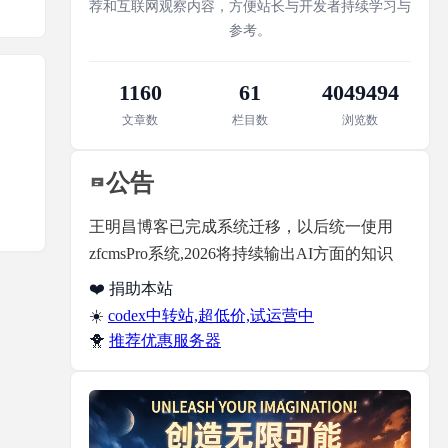
荐和互联网观察内容，方便站长与开发者持续学习与
参考。
1160
61
4049494
文章数
栏目数
浏览数
公告
王明昌博客已完成系统迁移，以后统一使用
zfcmsPro系统,2026将持续输出AI方面的知识
❤️ 捐助本站
☀️
codex中转站,超低价,试运营中
🐥
推荐优惠服务器