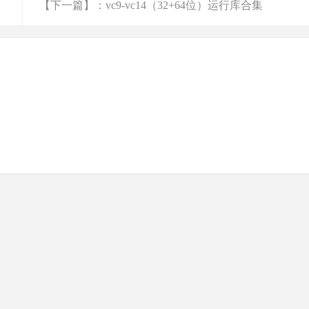
【下一篇】：vc9-vc14（32+64位）运行库合集