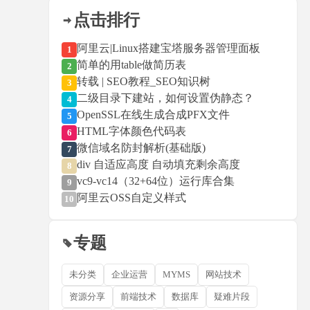
点击排行
阿里云|Linux搭建宝塔服务器管理面板
1
简单的用table做简历表
2
转载 | SEO教程_SEO知识树
3
二级目录下建站，如何设置伪静态？
4
OpenSSL在线生成合成PFX文件
5
HTML字体颜色代码表
6
微信域名防封解析(基础版)
7
div 自适应高度 自动填充剩余高度
8
vc9-vc14（32+64位）运行库合集
9
阿里云OSS自定义样式
10
专题
未分类
企业运营
MYMS
网站技术
资源分享
前端技术
数据库
疑难片段