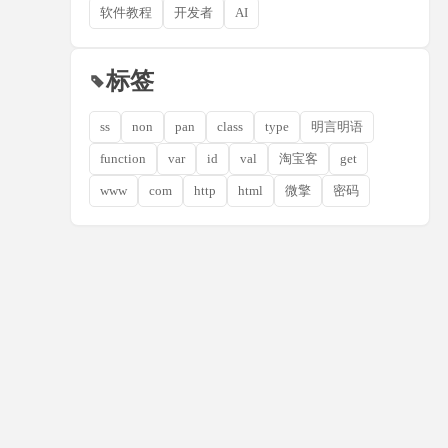
软件教程
开发者
AI
标签
ss
non
pan
class
type
明言明语
function
var
id
val
淘宝客
get
www
com
http
html
微擎
密码