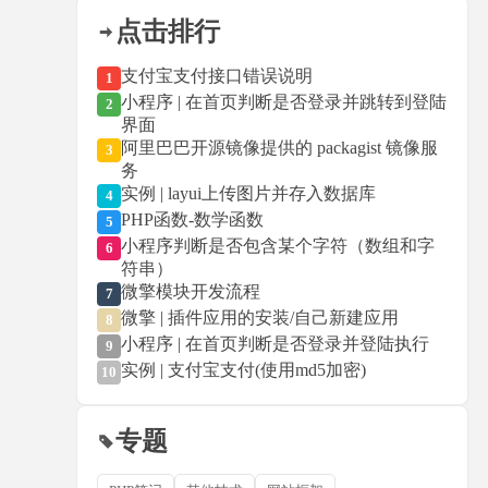
点击排行
支付宝支付接口错误说明
1
小程序 | 在首页判断是否登录并跳转到登陆
2
界面
阿里巴巴开源镜像提供的 packagist 镜像服
3
务
实例 | layui上传图片并存入数据库
4
PHP函数-数学函数
5
小程序判断是否包含某个字符（数组和字
6
符串）
微擎模块开发流程
7
微擎 | 插件应用的安装/自己新建应用
8
小程序 | 在首页判断是否登录并登陆执行
9
实例 | 支付宝支付(使用md5加密)
10
专题