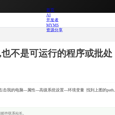
首页
AI
开发者
MYMS
资源分享
令,也不是可运行的程序或批处
ts\ 右击我的电脑---属性---高级系统设置---环境变量
找到上图的path
请邮件联系站长。