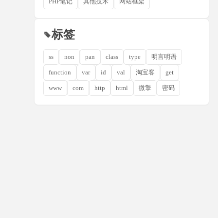
PHP笔记
其他技术
网站框架
标签
ss
non
pan
class
type
明言明语
function
var
id
val
淘宝客
get
www
com
http
html
微擎
密码