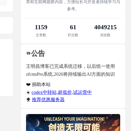
荐和互联网观察内容，方便站长与开发者持续学习与
参考。
1159
61
4049215
文章数
栏目数
浏览数
公告
王明昌博客已完成系统迁移，以后统一使用
zfcmsPro系统,2026将持续输出AI方面的知识
❤️ 捐助本站
☀️
codex中转站,超低价,试运营中
🐥
推荐优惠服务器