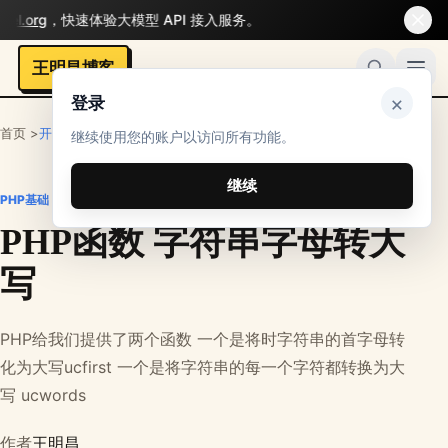
l.org
，快速体验大模型 API 接入服务。
王明昌博客
×
登录
首页 >
开发者
>
PHP笔记
>
PHP基础
继续使用您的账户以访问所有功能。
继续
PHP基础
PHP函数 字符串字母转大
写
PHP给我们提供了两个函数 一个是将时字符串的首字母转
化为大写ucfirst 一个是将字符串的每一个字符都转换为大
写 ucwords
作者
王明昌