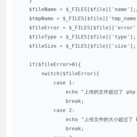
    }

    $fileName = $_FILES[$file]['name'];//文件名

    $tmpName = $_FILES[$file]['tmp_name'];//临时存放的目录

    $fileError = $_FILES[$file]['error'];

    $fileType = $_FILES[$file]['type'];

    $fileSize = $_FILES[$file]['size'];

    if($fileError>0){

        switch($fileError){

            case 1:

                echo "上传的文件超过了 php.ini 中 upload_max_filesize 选项限制的值";

                break;

            case 2:

                echo "上传文件的大小超过了 HTML 表单中 MAX_FILE_SIZE 选项指定的值";

                break;
