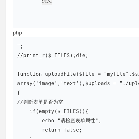
php
";

//print_r($_FILES);die;

function uploadFile($file = "myfile",$s
array('image','text'),$uploads = "./uplo
{

//判断表单是否为空

    if(empty($_FILES)){

        echo "请检查表单属性";

        return false;
