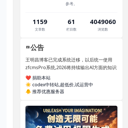
参考。
1159
61
4049060
文章数
栏目数
浏览数
公告
王明昌博客已完成系统迁移，以后统一使用
zfcmsPro系统,2026将持续输出AI方面的知识
❤️ 捐助本站
☀️
codex中转站,超低价,试运营中
🐥
推荐优惠服务器