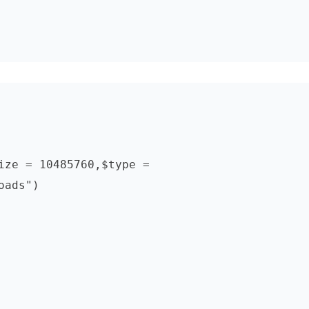
ize = 10485760,$type = 
ads")
