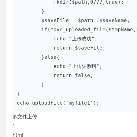
            mkdir($path,0777,true);

        }

        $saveFile = $path .$saveName;

        if(move_uploaded_file($tmpName,$saveFile)){

            echo "上传成功";

            return $saveFile;

        }else{

            echo "上传失败啊";

            return false;

        }

}

多文件上传
1
html