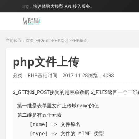
odel.org
，快速体验大模型 API 接入服务。
当前位置：首页 >
开发者
>
PHP笔记
>
PHP基础
php文件上传
分类：PHP基础
时间：2017-11-28
浏览：4098
$_GET和$_POST接受的是表单数据 $_FILES返回一个二
第一维是表单里文件上传域name的值

第二维是有五个元素

    [name] => 文件原名

    [type] => 文件的 MIME 类型
