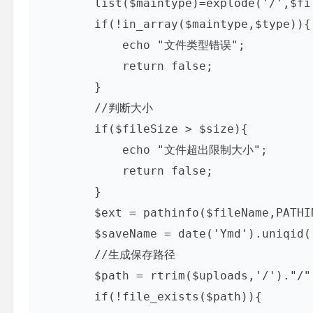
        list($maintype)=explode('/',$fileType);

        if(!in_array($maintype,$type)){

            echo "文件类型错误";

            return false;

        }

        //判断大小

        if($fileSize > $size){

            echo "文件超出限制大小";

            return false;

        }

        $ext = pathinfo($fileName,PATHINFO_EXTENSION);//类型

        $saveName = date('Ymd').uniqid().mt_rand(1,100).'.'.$ext;

        //生成保存路径

        $path = rtrim($uploads,'/')."/".date('Y/m/d');

        if(!file_exists($path)){
