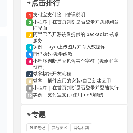
点击排行
支付宝支付接口错误说明
1
小程序 | 在首页判断是否登录并跳转到登
2
陆界面
阿里巴巴开源镜像提供的 packagist 镜像
3
服务
实例 | layui上传图片并存入数据库
4
PHP函数-数学函数
5
小程序判断是否包含某个字符（数组和字
6
符串）
微擎模块开发流程
7
微擎 | 插件应用的安装/自己新建应用
8
小程序 | 在首页判断是否登录并登陆执行
9
实例 | 支付宝支付(使用md5加密)
10
专题
PHP笔记
其他技术
网站框架