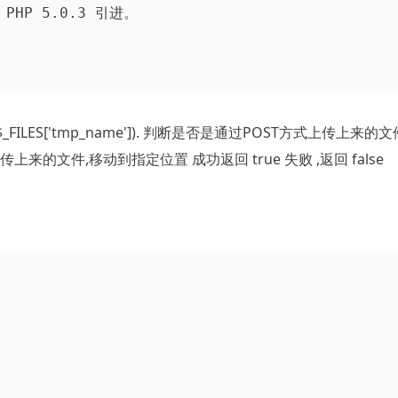
($_FILES['tmp_name']). 判断是否是通过POST方式上传上来的文
ath). 将上传上来的文件,移动到指定位置 成功返回 true 失败 ,返回 false