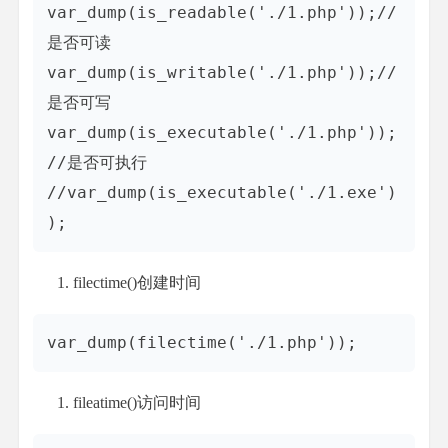
var_dump(is_readable('./1.php'));//
是否可读

var_dump(is_writable('./1.php'));//
是否可写

var_dump(is_executable('./1.php'));
//是否可执行

//var_dump(is_executable('./1.exe')
filectime()创建时间
fileatime()访问时间