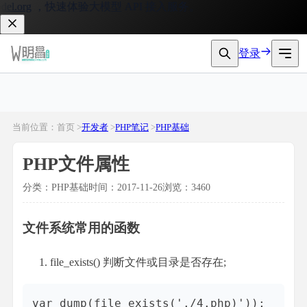
rg
，快速体验大模型 API 接入服务。
登录
当前位置：首页 >
开发者
>
PHP笔记
>
PHP基础
PHP文件属性
分类：PHP基础
时间：2017-11-26
浏览：3460
文件系统常用的函数
file_exists() 判断文件或目录是否存在;
var_dump(file_exists('./4.php)'));
