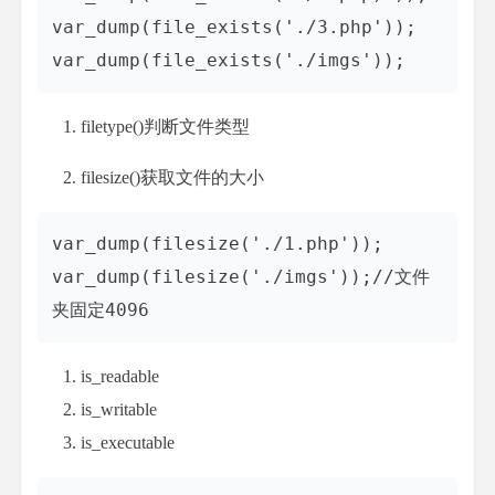
var_dump(file_exists('./3.php'));

filetype()判断文件类型
filesize()获取文件的大小
var_dump(filesize('./1.php'));

var_dump(filesize('./imgs'));//文件
is_readable
is_writable
is_executable