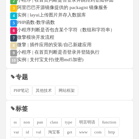
2
阿里巴巴开源镜像提供的 packagist 镜像服务
3
实例 | layui上传图片并存入数据库
4
PHP函数-数学函数
5
小程序判断是否包含某个字符（数组和字符串）
6
微擎模块开发流程
7
微擎 | 插件应用的安装/自己新建应用
8
小程序 | 在首页判断是否登录并登陆执行
9
实例 | 支付宝支付(使用md5加密)
10
专题
PHP笔记
其他技术
网站框架
标签
ss
non
pan
class
type
明言明语
function
var
id
val
淘宝客
get
www
com
http