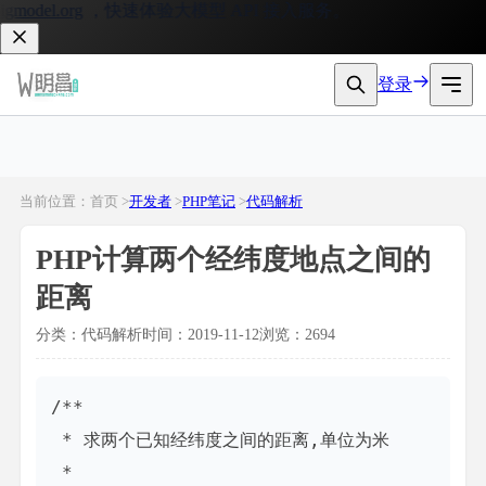
model.org
，快速体验大模型 API 接入服务。
登录
当前位置：首页 >
开发者
>
PHP笔记
>
代码解析
PHP计算两个经纬度地点之间的
距离
分类：代码解析
时间：2019-11-12
浏览：2694
/**

 * 求两个已知经纬度之间的距离,单位为米

 * 
