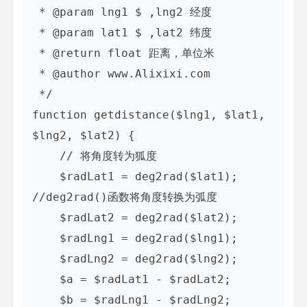
 * @param lng1 $ ,lng2 经度

 * @param lat1 $ ,lat2 纬度

 * @return float 距离，单位米

 * @author www.Alixixi.com 

 */

function getdistance($lng1, $lat1, 
$lng2, $lat2) {

    // 将角度转为狐度

    $radLat1 = deg2rad($lat1); 
//deg2rad()函数将角度转换为弧度

    $radLat2 = deg2rad($lat2);

    $radLng1 = deg2rad($lng1);

    $radLng2 = deg2rad($lng2);

    $a = $radLat1 - $radLat2;

    $b = $radLng1 - $radLng2;
