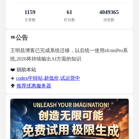
1159
61
4049365
文章数
栏目数
浏览数
公告
王明昌博客已完成系统迁移，以后统一使用zfcmsPro系
统,2026将持续输出AI方面的知识
❤️ 捐助本站
☀️
codex中转站,超低价,试运营中
🐥
推荐优惠服务器