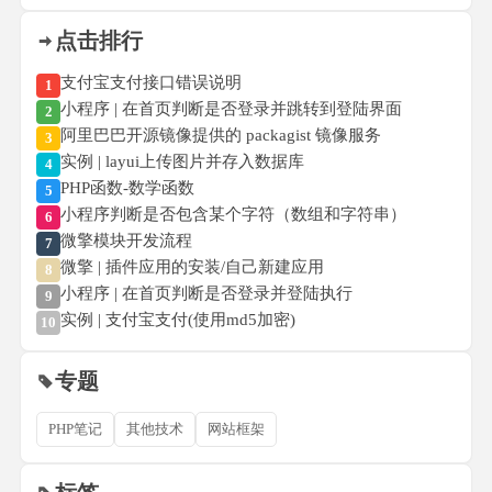
点击排行
支付宝支付接口错误说明
1
小程序 | 在首页判断是否登录并跳转到登陆界面
2
阿里巴巴开源镜像提供的 packagist 镜像服务
3
实例 | layui上传图片并存入数据库
4
PHP函数-数学函数
5
小程序判断是否包含某个字符（数组和字符串）
6
微擎模块开发流程
7
微擎 | 插件应用的安装/自己新建应用
8
小程序 | 在首页判断是否登录并登陆执行
9
实例 | 支付宝支付(使用md5加密)
10
专题
PHP笔记
其他技术
网站框架