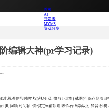
首页
AI
开发者
MYMS
资源分享
阶编辑大神(pr学习记录)
￼
 彩条 类似电视没信号时的状态视频 源: 快放 l 倒放 j 截图(可保存到项目
时间轴 时间轴: 锁:锁定当前轨道 吸铁石:自动吸附 静音 独奏 