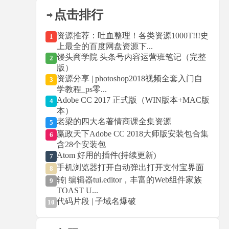
点击排行
资源推荐：吐血整理！各类资源1000T!!!史
1
上最全的百度网盘资源下...
馒头商学院 头条号内容运营班笔记（完整
2
版）
资源分享 | photoshop2018视频全套入门自
3
学教程_ps零...
Adobe CC 2017 正式版（WIN版本+MAC版
4
本）
老梁的四大名著情商课全集资源
5
赢政天下Adobe CC 2018大师版安装包合集
6
含28个安装包
Atom 好用的插件(持续更新)
7
手机浏览器打开自动弹出打开支付宝界面
8
转| 编辑器tui.editor，丰富的Web组件家族
9
TOAST U...
代码片段 | 子域名爆破
10