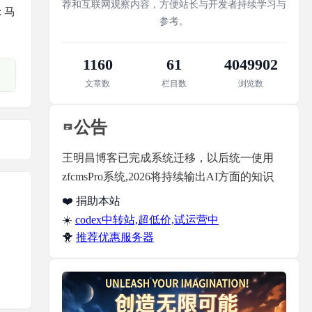
荐和互联网观察内容，方便站长与开发者持续学习与
 马
参考。
1160
61
4049902
文章数
栏目数
浏览数
公告
王明昌博客已完成系统迁移，以后统一使用
zfcmsPro系统,2026将持续输出AI方面的知识
❤️ 捐助本站
☀️
codex中转站,超低价,试运营中
🐥
推荐优惠服务器