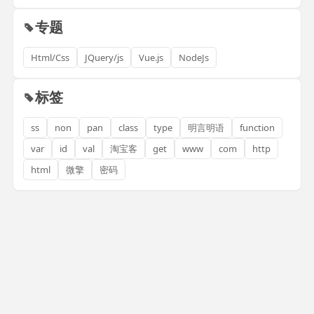
专题
Html/Css
JQuery/js
Vue.js
NodeJs
标签
ss
non
pan
class
type
明言明语
function
var
id
val
淘宝客
get
www
com
http
html
微擎
密码