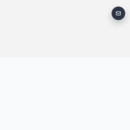
反馈
王明昌博客专注于网站技术、AI 工具、资源分享与开发者笔记，提
供建站经验、实战教程、效率工具推荐和互联网观察内容，方便站
长与开发者持续学习与参考。
跟随我们