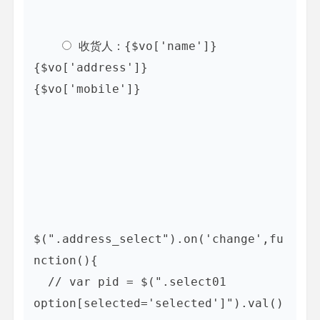
 收货人：{$vo['name']}         
{$vo['address']}         
{$vo['mobile']}

$(".address_select").on('change',fu
nction(){

  // var pid = $(".select01 
option[selected='selected']").val()