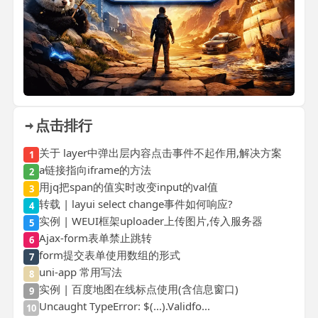
点击排行
关于 layer中弹出层内容点击事件不起作用,解决方案
1
a链接指向iframe的方法
2
用jq把span的值实时改变input的val值
3
转载 | layui select change事件如何响应?
4
实例 | WEUI框架uploader上传图片,传入服务器
5
Ajax-form表单禁止跳转
6
form提交表单使用数组的形式
7
uni-app 常用写法
8
实例 | 百度地图在线标点使用(含信息窗口)
9
Uncaught TypeError: $(...).Validfo...
10