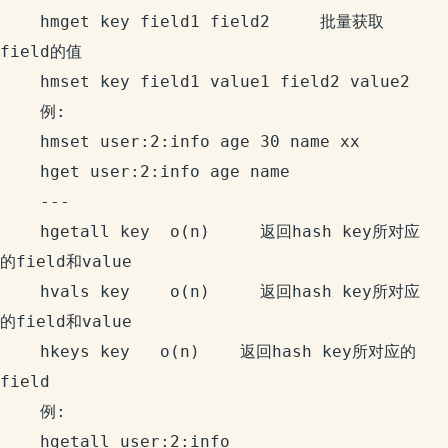
    hmget key field1 field2     批量获取
field的值

    hmset key field1 value1 field2 value2

    例:

    hmset user:2:info age 30 name xx

    hget user:2:info age name

    ---

    hgetall key  o(n)     返回hash key所对应
的field和value

    hvals key    o(n)     返回hash key所对应
的field和value

    hkeys key   o(n)    返回hash key所对应的
field

    例:

    hgetall user:2:info
