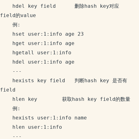
    hdel key field      删除hash key对应
field的value

    例:

    hset user:1:info age 23

    hget user:1:info age

    hgetall user:1:info

    hdel user:1:info age

    ---

    hexists key field   判断hash key 是否有
field

    hlen key        获取hash key field的数量

    例:

    hexists user:1:info name

    hlen user:1:info

    ---
