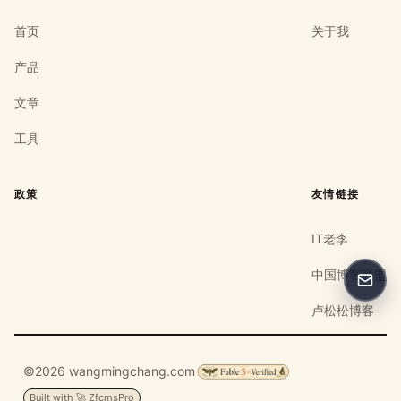
首页
关于我
产品
文章
工具
政策
友情链接
IT老李
中国博客联盟
反馈
卢松松博客
©2026 wangmingchang.com
Built with 🚀 ZfcmsPro