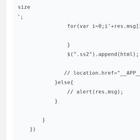
';

                for(var i=0;i
'+res.msg[
                }

                $(".ss2").append(html);

               // location.href="__APP__/member/index.html"

            }else{

                // alert(res.msg);

            }

        }

    })
