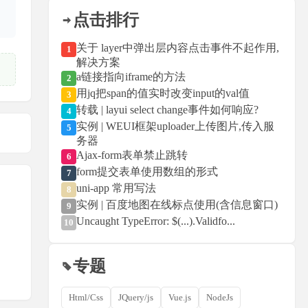
点击排行
关于 layer中弹出层内容点击事件不起作用,
1
解决方案
a链接指向iframe的方法
2
用jq把span的值实时改变input的val值
3
转载 | layui select change事件如何响应?
4
实例 | WEUI框架uploader上传图片,传入服
5
务器
Ajax-form表单禁止跳转
6
form提交表单使用数组的形式
7
uni-app 常用写法
8
实例 | 百度地图在线标点使用(含信息窗口)
9
Uncaught TypeError: $(...).Validfo...
10
专题
Html/Css
JQuery/js
Vue.js
NodeJs