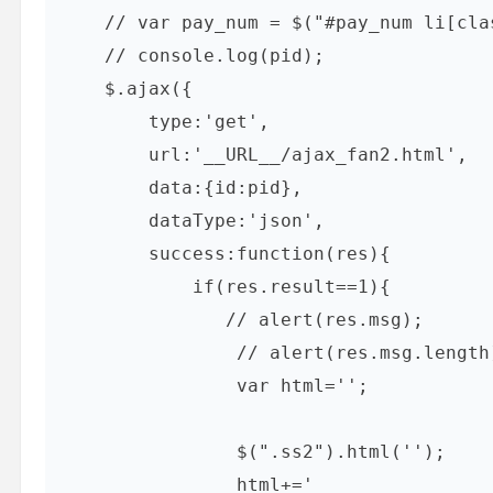
    // var pay_num = $("#pay_num li[class='on']").attr("rel");

    // console.log(pid);

    $.ajax({

        type:'get',

        url:'__URL__/ajax_fan2.html',

        data:{id:pid},

        dataType:'json',

        success:function(res){

            if(res.result==1){

               // alert(res.msg);

                // alert(res.msg.length);

                var html='';

                $(".ss2").html('');

                html+='