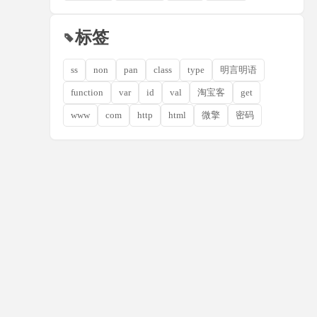
标签
ss
non
pan
class
type
明言明语
function
var
id
val
淘宝客
get
www
com
http
html
微擎
密码