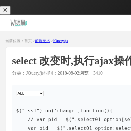
当前位置：首页 >
前端技术
>
JQuery/js
select 改变时,执行ajax操
分类：JQuery/js
时间：2018-08-02
浏览：3410
$(".ss1").on('change',function(){

    // var pid = $(".select01 option[selected='selected']").val();

    var pid = $(".select01 option:selected").val();
