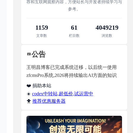
荐和互联网观察内容，方便站长与开发者持续学习与
参考。
1159
61
4049219
文章数
栏目数
浏览数
公告
王明昌博客已完成系统迁移，以后统一使用
zfcmsPro系统,2026将持续输出AI方面的知识
❤️ 捐助本站
☀️
codex中转站,超低价,试运营中
🐥
推荐优惠服务器