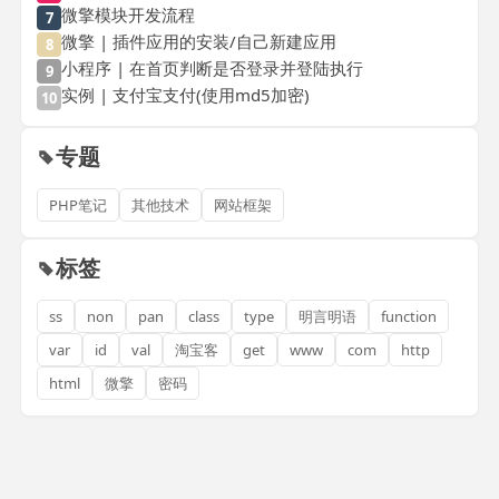
微擎模块开发流程
7
微擎 | 插件应用的安装/自己新建应用
8
小程序 | 在首页判断是否登录并登陆执行
9
实例 | 支付宝支付(使用md5加密)
10
专题
PHP笔记
其他技术
网站框架
标签
ss
non
pan
class
type
明言明语
function
var
id
val
淘宝客
get
www
com
http
html
微擎
密码