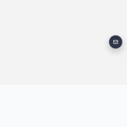
反馈
王明昌博客专注于网站技术、AI 工具、资源分享与开发者笔记，提