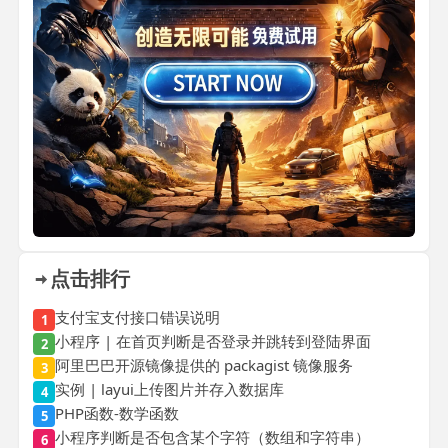
点击排行
支付宝支付接口错误说明
1
小程序 | 在首页判断是否登录并跳转到登陆界面
2
阿里巴巴开源镜像提供的 packagist 镜像服务
3
实例 | layui上传图片并存入数据库
4
PHP函数-数学函数
5
小程序判断是否包含某个字符（数组和字符串）
6