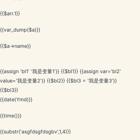
{{$arr.1}}
{{var_dump($a)}}
{{$a->name}}
{{assign 'bl1' '我是变量1'}} {{$bl1}} {{assign var='bl2'
value='我是变量2'}} {{$bl2}} {{$bl3 = '我是变量3'}}
{{$bl3}}
{{date(Ymd)}}
{{time()}}
{{substr('asgfdsgfdsgbv',1,4)}}