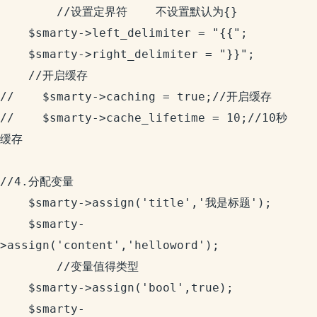
        //设置定界符    不设置默认为{}

    $smarty->left_delimiter = "{{";

    $smarty->right_delimiter = "}}";

    //开启缓存

//    $smarty->caching = true;//开启缓存

//    $smarty->cache_lifetime = 10;//10秒
缓存

//4.分配变量

    $smarty->assign('title','我是标题');

    $smarty-
>assign('content','helloword');

        //变量值得类型

    $smarty->assign('bool',true);

    $smarty-