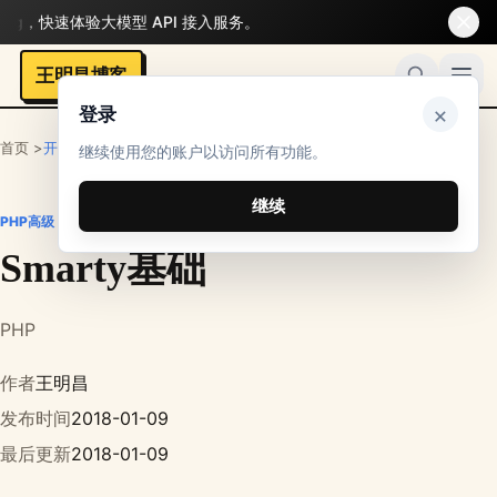
，快速体验大模型 API 接入服务。
王明昌博客
×
登录
首页 >
开发者
>
PHP笔记
>
PHP高级
继续使用您的账户以访问所有功能。
继续
PHP高级
Smarty基础
PHP
作者
王明昌
发布时间
2018-01-09
最后更新
2018-01-09