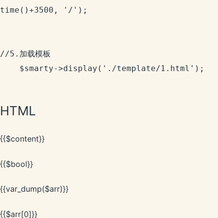
time()+3500, '/');

//5.加载模板

    $smarty->display('./template/1.html');
HTML
{{$content}}
{{$bool}}
{{var_dump($arr)}}
{{$arr[0]}}