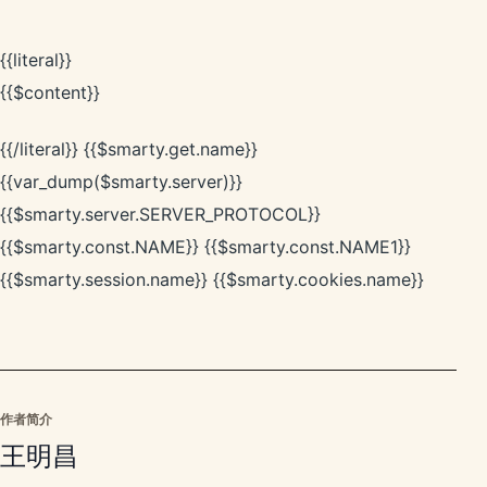
{{literal}}
{{$content}}
{{/literal}} {{$smarty.get.name}}
{{var_dump($smarty.server)}}
{{$smarty.server.SERVER_PROTOCOL}}
{{$smarty.const.NAME}} {{$smarty.const.NAME1}}
{{$smarty.session.name}} {{$smarty.cookies.name}}
作者简介
王明昌