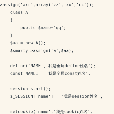
>assign('arr',array('zz','xx','cc'));

    class A

    {

        public $name='qq';

    }

    $aa = new A();

    $smarty->assign('a',$aa);

    define('NAME','我是全局define姓名');

    const NAME1 = '我是全局const姓名';

    session_start();

    $_SESSION['name'] = '我是session姓名';

    setcookie('name','我是cookie姓名', 