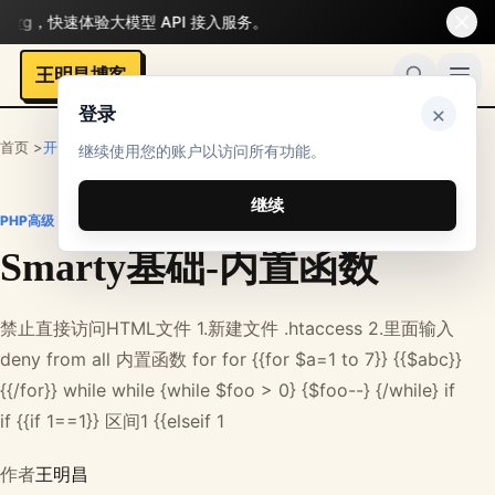
rg
，快速体验大模型 API 接入服务。
王明昌博客
×
登录
首页 >
开发者
>
PHP笔记
>
PHP高级
继续使用您的账户以访问所有功能。
继续
PHP高级
Smarty基础-内置函数
禁止直接访问HTML文件 1.新建文件 .htaccess 2.里面输入
deny from all 内置函数 for for {{for $a=1 to 7}} {{$abc}}
{{/for}} while while {while $foo > 0} {$foo--} {/while} if
if {{if 1==1}} 区间1 {{elseif 1
作者
王明昌