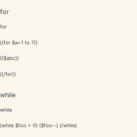
for
for
{{for $a=1 to 7}}
{{$abc}}
{{/for}}
while
while
{while $foo > 0} {$foo--} {/while}