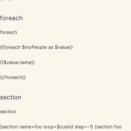
foreach
foreach
{{foreach $myPeople as $value}}
{{$value.name}}
{{/foreach}}
section
section
{section name=foo loop=$custid step=-1} {section foo