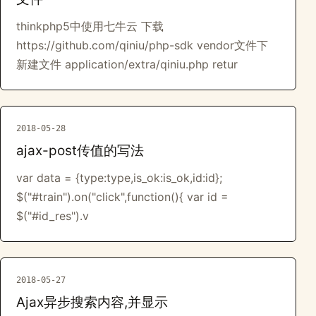
thinkphp5中使用七牛云 下载
https://github.com/qiniu/php-sdk vendor文件下
新建文件 application/extra/qiniu.php retur
2018-05-28
ajax-post传值的写法
var data = {type:type,is_ok:is_ok,id:id};
$("#train").on("click",function(){ var id =
$("#id_res").v
2018-05-27
Ajax异步搜索内容,并显示