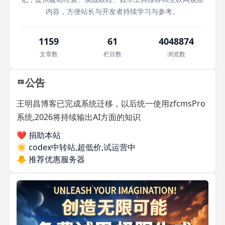
内容，方便站长与开发者持续学习与参考。
1159
61
4048874
文章数
栏目数
浏览数
公告
王明昌博客已完成系统迁移，以后统一使用zfcmsPro
系统,2026将持续输出AI方面的知识
❤️ 捐助本站
☀️
codex中转站,超低价,试运营中
🐥
推荐优惠服务器