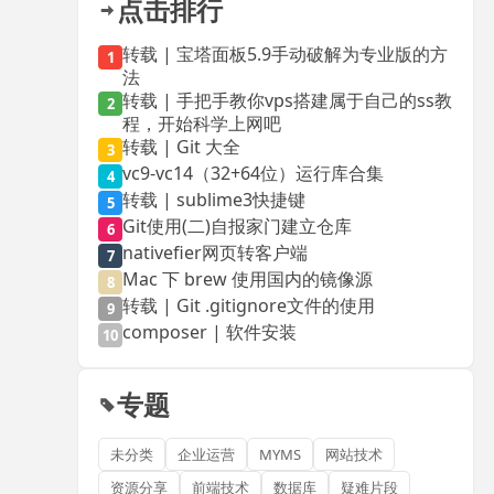
点击排行
转载 | 宝塔面板5.9手动破解为专业版的方
1
法
转载 | 手把手教你vps搭建属于自己的ss教
2
程，开始科学上网吧
转载 | Git 大全
3
vc9-vc14（32+64位）运行库合集
4
转载 | sublime3快捷键
5
Git使用(二)自报家门建立仓库
6
nativefier网页转客户端
7
Mac 下 brew 使用国内的镜像源
8
转载 | Git .gitignore文件的使用
9
composer | 软件安装
10
专题
未分类
企业运营
MYMS
网站技术
资源分享
前端技术
数据库
疑难片段