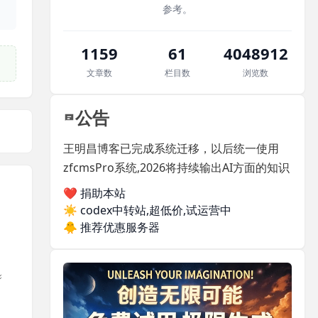
参考。
1159
61
4048912
文章数
栏目数
浏览数
公告
王明昌博客已完成系统迁移，以后统一使用
zfcmsPro系统,2026将持续输出AI方面的知识
❤️ 捐助本站
☀️
codex中转站,超低价,试运营中
🐥
推荐优惠服务器