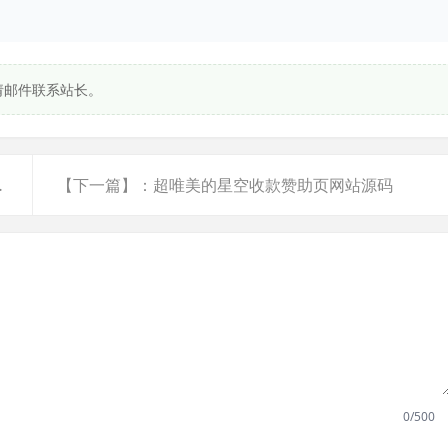
请邮件联系站长。
程，开始科学上网吧
【下一篇】：超唯美的星空收款赞助页网站源码
0/500