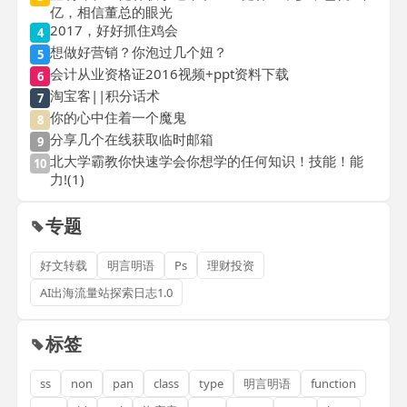
亿，相信董总的眼光
2017，好好抓住鸡会
4
想做好营销？你泡过几个妞？
5
会计从业资格证2016视频+ppt资料下载
6
淘宝客||积分话术
7
你的心中住着一个魔鬼
8
分享几个在线获取临时邮箱
9
北大学霸教你快速学会你想学的任何知识！技能！能
10
力!(1)
专题
好文转载
明言明语
Ps
理财投资
AI出海流量站探索日志1.0
标签
ss
non
pan
class
type
明言明语
function