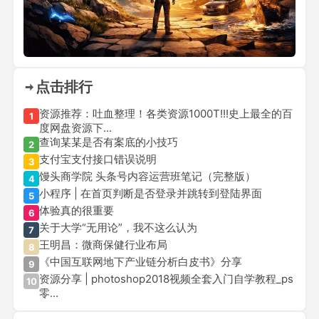
点击排行
资源推荐：吐血整理！各类资源1000T!!!史上最全的百
1
度网盘资源下...
查询某某是否有案底的小技巧
2
支付宝支付接口错误说明
3
馒头商学院 头条号内容运营班笔记（完整版）
4
小程序 | 在首页判断是否登录并跳转到登陆界面
5
体验真的很重要
6
关于大学“无用论”，我不这么认为
7
王明昌：微商保健行业布局
8
《中国互联网地下产业链分析白皮书》分享
9
资源分享 | photoshop2018视频全套入门自学教程_ps
10
零...