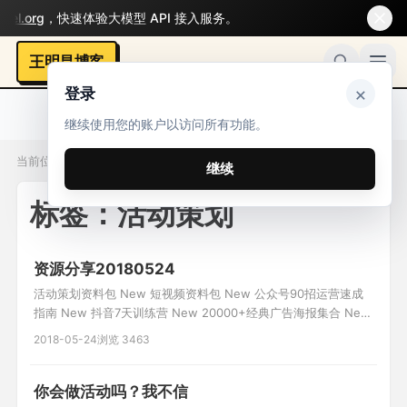
.org
，快速体验大模型 API 接入服务。
王明昌博客
×
登录
继续使用您的账户以访问所有功能。
当前位置：标签 / 活动策划
继续
标签：活动策划
资源分享20180524
活动策划资料包 New 短视频资料包 New 公众号90招运营速成
指南 New 抖音7天训练营 New 20000+经典广告海报集合 New
小程序资料包 New
2018-05-24
浏览 3463
你会做活动吗？我不信