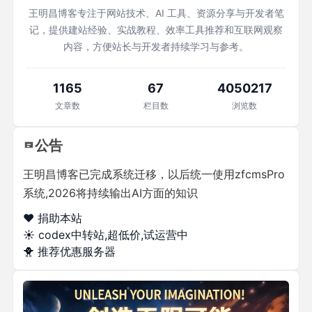
王明昌博客专注于网站技术、AI 工具、资源分享与开发者笔
记，提供建站经验、实战教程、效率工具推荐和互联网观察
内容，方便站长与开发者持续学习与参考。
1165
67
4050217
文章数
栏目数
浏览数
公告
王明昌博客已完成系统迁移，以后统一使用zfcmsPro
系统,2026将持续输出AI方面的知识
❤️ 捐助本站
☀️
codex中转站,超低价,试运营中
🐥
推荐优惠服务器