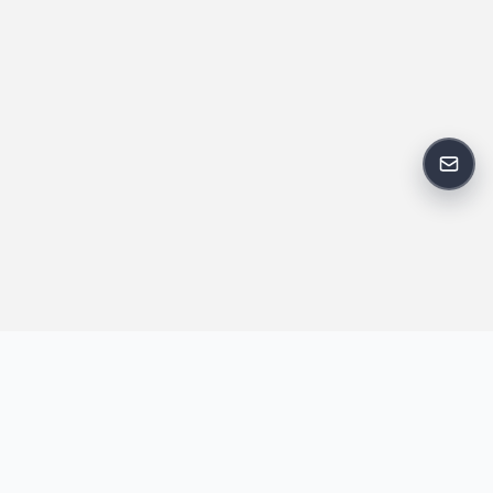
反馈
王明昌博客专注于网站技术、AI 工具、资源分享与开发者笔记，提