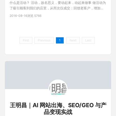
什么是活动？ 活动，故名思义，要动起来，动起来做事 做活动为
了吸引顾客到我们的店里，从而次仅成交；回馈老客户，增加互
动信任感 做活动有什么好处呢？ 1.增加进店率 2.提高与顾客的互
2016-08-16
浏览 5766
动率 3.增加业绩 4.增进员工与顾客的关系 5.让店铺呈现出良好的
氛围 6.与竞争对手形成差距，打压对手 人人都会做活动，活动有
大有小，你真的会做活动吗？ 那么如何做一场有价值
First
Previous
1
Next
Last
王明昌｜AI 网站出海、SEO/GEO 与产
品变现实战