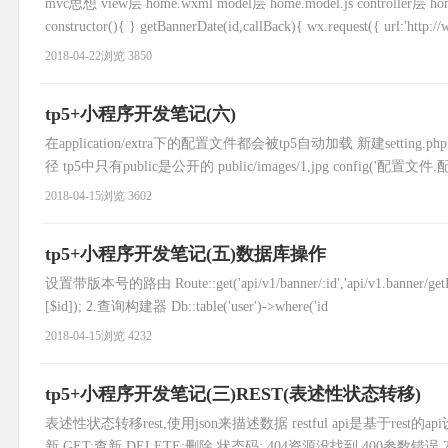
mvc思想 view层 home.wxml model层 home.model.js controll
constructor(){ } getBannerDate(id,callBack){ wx.request({ url:'http:/
2018-04-22
浏览 3850
tp5+小程序开发笔记(六)
在application/extra下的配置文件都会被tp5自动加载 新建setting.php re
径 tp5中只有public是公开的 public/images/1,jpg config('配置文件.配置
2018-04-15
浏览 3602
tp5+小程序开发笔记(五)数据库操作
设置带版本号的路由 Route::get('api/v1/banner/:id','api/v1.banner/getBann
[$id]); 2.查询构建器 Db::table('user')->where('id
2018-04-15
浏览 4232
tp5+小程序开发笔记(三)REST(表述性状态转移)
表述性状态转移rest,使用json来描述数据 restful api是基于rest的a
新 GET:查新 DELETE:删除 状态码: 404资源没找到 400参数错