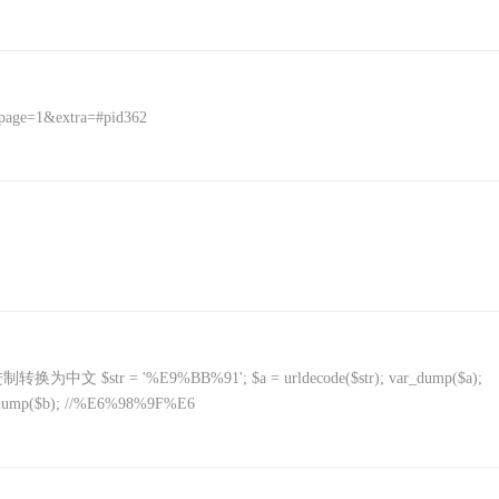
page=1&extra=#pid362
tr = '%E9%BB%91'; $a = urldecode($str); var_dump($a);
dump($b); //%E6%98%9F%E6