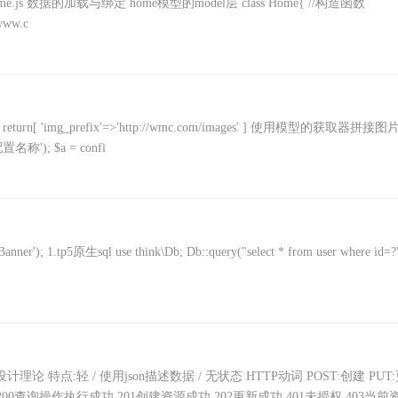
er层 home.js 数据的加载与绑定 home模型的model层 class Home{ //构造函数
/www.c
turn[ 'img_prefix'=>'http://wmc.com/images' ] 使用模型的获取器拼接
名称'); $a = confi
er'); 1.tp5原生sql use think\Db; Db::query("select * from user where id=?
pi设计理论 特点:轻 / 使用json描述数据 / 无状态 HTTP动词 POST:创建 PUT
误 200查询操作执行成功 201创建资源成功 202更新成功 401未授权 403当前