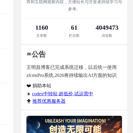
荐和互联网观察内容，方便站长与开发者持续学习与
参考。
1160
61
4049473
文章数
栏目数
浏览数
公告
王明昌博客已完成系统迁移，以后统一使用
zfcmsPro系统,2026将持续输出AI方面的知识
❤️ 捐助本站
☀️
codex中转站,超低价,试运营中
🐥
推荐优惠服务器