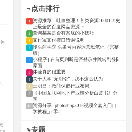
点击排行
资源推荐：吐血整理！各类资源1000T!!!史
1
上最全的百度网盘资源下...
查询某某是否有案底的小技巧
2
支付宝支付接口错误说明
3
图片路
馒头商学院 头条号内容运营班笔记（完整
4
版）
小程序 | 在首页判断是否登录并跳转到登陆
5
界面
体验真的很重要
6
关于大学“无用论”，我不这么认为
7
",
王明昌：微商保健行业布局
8
《中国互联网地下产业链分析白皮书》分
9
享
资源分享 | photoshop2018视频全套入门自
10
学教程_ps零...
:更
专题
资源