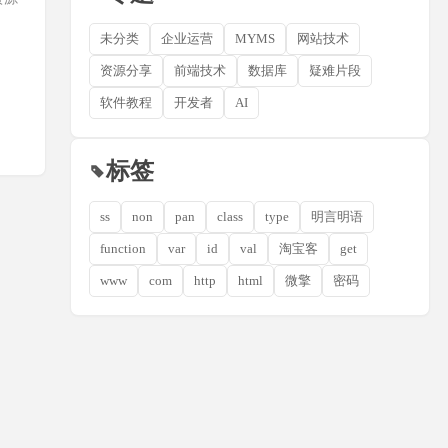
未分类
企业运营
MYMS
网站技术
资源分享
前端技术
数据库
疑难片段
软件教程
开发者
AI
标签
ss
non
pan
class
type
明言明语
function
var
id
val
淘宝客
get
www
com
http
html
微擎
密码