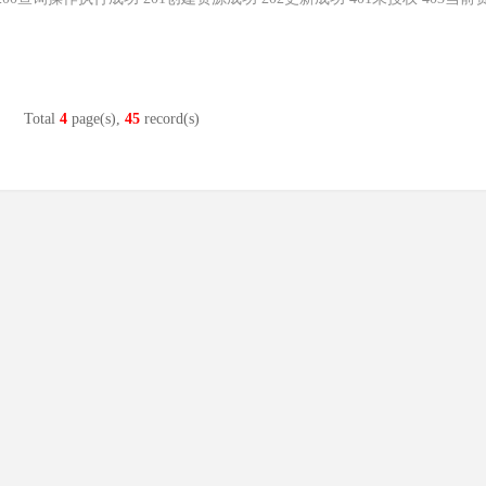
Total
4
page(s),
45
record(s)