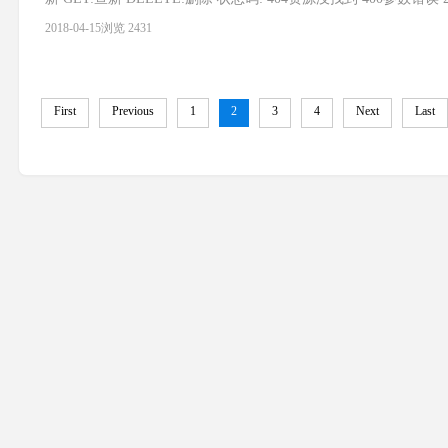
2018-04-15
浏览 2431
First
Previous
1
2
3
4
Next
Last