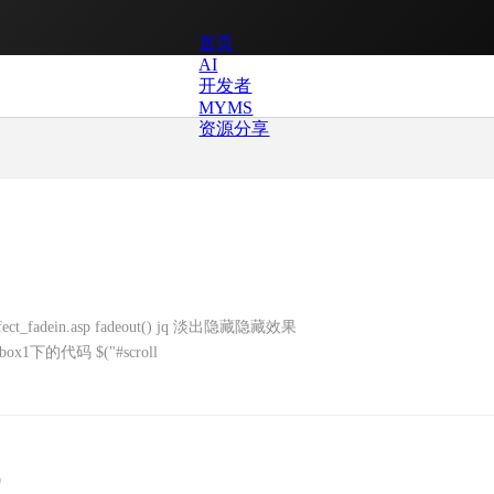
首页
AI
开发者
MYMS
资源分享
ffect_fadein.asp fadeout() jq 淡出隐藏隐藏效果
rollbox1下的代码 $("#scroll
9