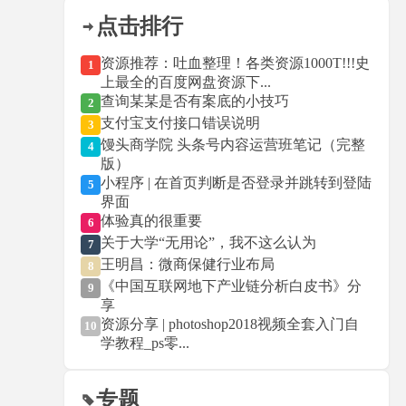
点击排行
资源推荐：吐血整理！各类资源1000T!!!史
1
上最全的百度网盘资源下...
查询某某是否有案底的小技巧
2
支付宝支付接口错误说明
3
馒头商学院 头条号内容运营班笔记（完整
4
版）
小程序 | 在首页判断是否登录并跳转到登陆
5
界面
体验真的很重要
6
关于大学“无用论”，我不这么认为
7
王明昌：微商保健行业布局
8
《中国互联网地下产业链分析白皮书》分
9
享
资源分享 | photoshop2018视频全套入门自
10
学教程_ps零...
专题