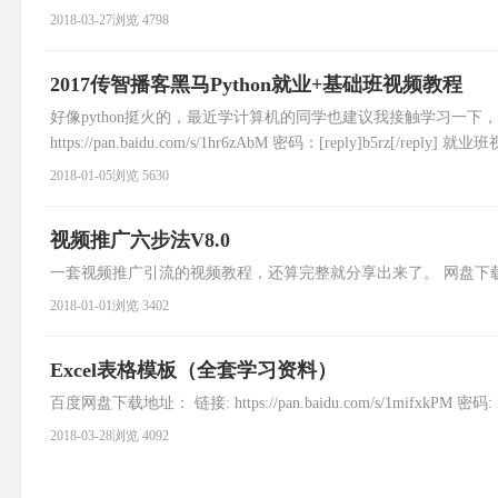
有时新申请的虚拟机ping不通，ssh putty无法连接 现象，可
2018-03-27
浏览 4798
2017传智播客黑马Python就业+基础班视频教程
好像python挺火的，最近学计算机的同学也建议我接触学习一
https://pan.baidu.com/s/1hr6zAbM 密码：[reply]b5rz[/reply] 就
2018-01-05
浏览 5630
视频推广六步法V8.0
一套视频推广引流的视频教程，还算完整就分享出来了。 网盘下载：链接: http://pan
2018-01-01
浏览 3402
Excel表格模板（全套学习资料）
百度网盘下载地址： 链接: https://pan.baidu.com/s/1mifxkPM 密码: k
2018-03-28
浏览 4092