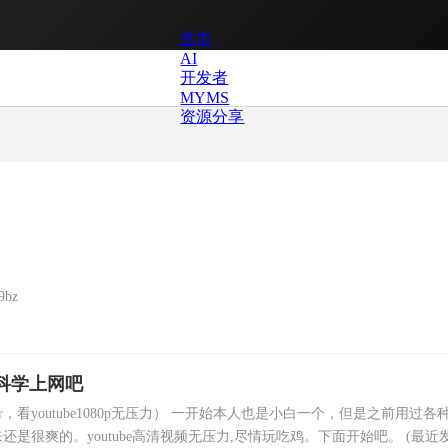
首页
AI
开发者
MYMS
资源分享
9bz
始科学上网吧
看youtube1080p无压力） ​​一开始本人也是小白一个，但是之前用过各种
很爽的。youtube高清视频无压力,尽情玩吃鸡。下面开始吧。 (最近