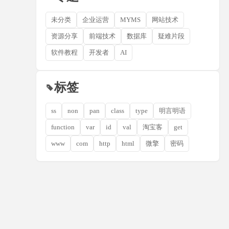
未分类
企业运营
MYMS
网站技术
资源分享
前端技术
数据库
疑难片段
软件教程
开发者
AI
标签
ss
non
pan
class
type
明言明语
function
var
id
val
淘宝客
get
www
com
http
html
微擎
密码