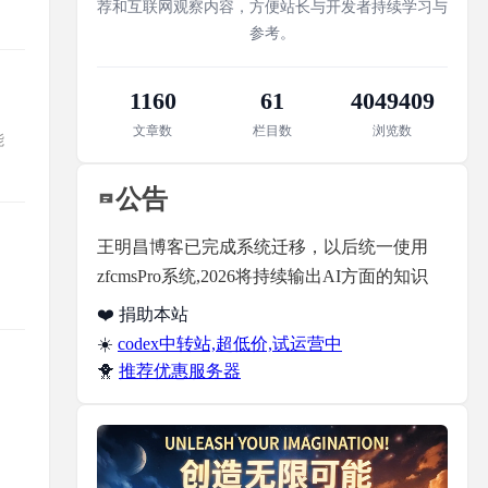
荐和互联网观察内容，方便站长与开发者持续学习与
参考。
1160
61
4049409
文章数
栏目数
浏览数
能
公告
王明昌博客已完成系统迁移，以后统一使用
zfcmsPro系统,2026将持续输出AI方面的知识
❤️ 捐助本站
☀️
codex中转站,超低价,试运营中
🐥
推荐优惠服务器