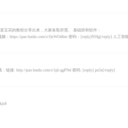
下，某宝买的教程分享出来，大家各取所需。 基础班和软件：
业班视频：https://pan.baidu.com/s/1hrWOdbm 密码：[reply]959g[/reply] 人工智
.baidu.com/s/1pLqgPNd 密码: [reply] pu5e[/reply]
jz8