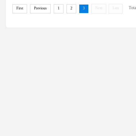
Tot
Next
Last
First
Previous
1
2
3