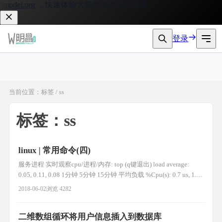
del.org
，快速体验大模型 API 接入服务。
登录
当前位置：标签 / ss
标签：ss
linux | 常用命令(四)
服务进程 实时观察cpu/进程/内存: top (q键退出) load average:
0.05, 0.11, 0.08 1分钟 5分钟 15分钟 平均负载 %Cpu(s): 0.7 us, 1.4
sy, 0.0 ni, 97.8 id, 0.0 wa, 0.0 hi, 0.0 si, 0.0 st 空闲率97.8 id 越大越
2018-06-02
浏览 4282
好 KiB Mem : 3
二维数组循环将用户信息插入到数据库