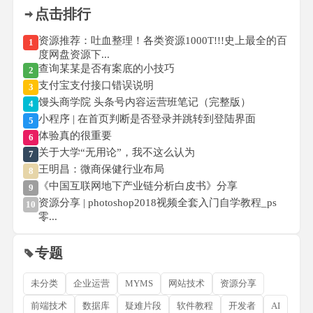
点击排行
资源推荐：吐血整理！各类资源1000T!!!史上最全的百
1
度网盘资源下...
查询某某是否有案底的小技巧
2
支付宝支付接口错误说明
3
馒头商学院 头条号内容运营班笔记（完整版）
4
小程序 | 在首页判断是否登录并跳转到登陆界面
5
体验真的很重要
6
关于大学“无用论”，我不这么认为
7
王明昌：微商保健行业布局
8
《中国互联网地下产业链分析白皮书》分享
9
资源分享 | photoshop2018视频全套入门自学教程_ps
10
零...
专题
未分类
企业运营
MYMS
网站技术
资源分享
前端技术
数据库
疑难片段
软件教程
开发者
AI