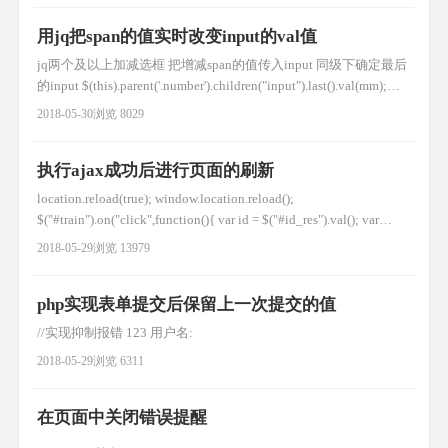
用jq把span的值实时改变input的val值
jq两个及以上加减选框 把增减span的值传入input 同级下确定最后
的input $(this).parent('.number').children("input").last().val(mm);
//html 儿童价 1 ￥50 成人价 1 ￥100 //jq $(".ticket_species_3
2018-05-30
浏览 8029
.number .jian").on("cli
执行ajax成功后进行页面的刷新
location.reload(true); window.location.reload();
$("#train").on("click",function(){ var id = $("#id_res").val(); var
is_ok = $("#is_ok").val(); var type = 'caiji_train'; //异步获取信息 v
2018-05-29
浏览 13979
php实现表单提交后保留上一次提交的值
//实现抑制报错 123 用户名:
2018-05-29
浏览 6311
在页面中关闭错误提醒