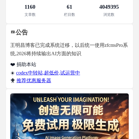
1160
61
4049395
文章数
栏目数
浏览数
公告
王明昌博客已完成系统迁移，以后统一使用zfcmsPro系
统,2026将持续输出AI方面的知识
❤️ 捐助本站
☀️
codex中转站,超低价,试运营中
🐥
推荐优惠服务器