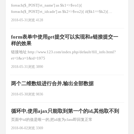
foreach($_POST['et_name'] as $k1=>$vo1){
foreach($_POST['et_idcade'] as $k2=>$vo2){ if($k1==$k2){
$arr[$k1]['name'] = $vo1; $arr[$k1]['idcade'] = $vo2; } } }
2018-05-31
浏览 4128
foreach($arr as $k=>$v
form表单中使用get提交可以实现和a链接提交一
样的效果
链接地址:http://www.123.com/index.php/default/fill_info.html?
et=1&cr=1&id=1975
2018-05-31
浏览 3890
两个二维数组进行合并,输出全部数据
2018-05-30
浏览 9836
循环中,使用ajax只能取到第一个的id,其他取不到
页面中id的值是唯一的,把id改为class即回复正常
2018-06-02
浏览 3369