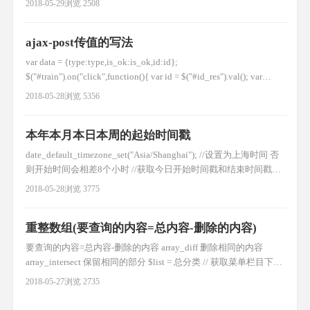
2018-05-29
浏览 2508
ajax-post传值的写法
var data = {type:type,is_ok:is_ok,id:id};
$("#train").on("click",function(){ var id = $("#id_res").val(); var
is_ok = $("#is_ok").val(); var type = 'caiji_train'; //异步获取信息 var
2018-05-28
浏览 5356
url
本年本月本日本周的起始时间戳
date_default_timezone_set("Asia/Shanghai"); //设置为上海时间 否
则开始时间会相差8个小时 //获取今日开始时间戳和结束时间戳
$beginToday=mktime(0,0,0,date('m'),date('d'),date('Y'));
2018-05-28
浏览 3775
$endToday=mktime(0,0,0,date('m'),date
重整数组(要查询的内容=总内容-删除的内容)
要查询的内容=总内容-删除的内容 array_diff 删除相同的内容
array_intersect 保留相同的部分 $list = 总分类 // 获取菜单栏目下的
所有分类 $arr = []; $del_list = 要删除的分类 //获取分类数据树结构
2018-05-27
浏览 2735
//要删的 foreach($del_list as $k=>$vo){ $d[] =$vo['ci