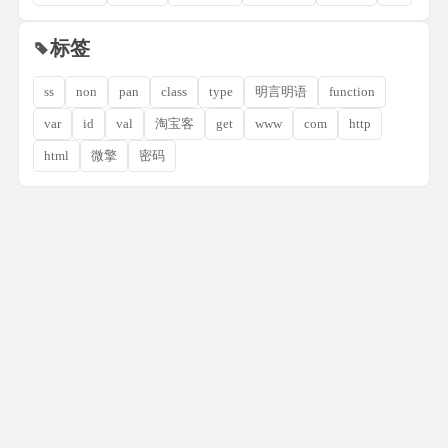
标签
ss
non
pan
class
type
明言明语
function
var
id
val
淘宝客
get
www
com
http
html
微擎
密码