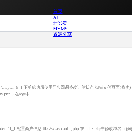
首页
AI
开发者
MYMS
资源分享
i/native.php?chapter=9_1 下单成功后使用异步回调修改订单状态 扫描支付页面(修改)
ify.php") 在logs中
hp?chapter=11_1 配置商户信息 lib/Wxpay.config.php 在index.php中修改域名 3.修