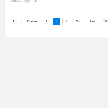
2018-04-10
浏览 8178
Tot
First
Previous
1
2
3
Next
Last