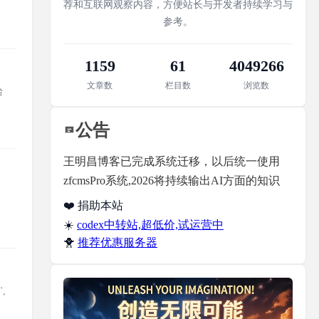
荐和互联网观察内容，方便站长与开发者持续学习与
参考。
1159
61
4049266
文章数
栏目数
浏览数
台
公告
王明昌博客已完成系统迁移，以后统一使用
zfcmsPro系统,2026将持续输出AI方面的知识
❤️ 捐助本站
☀️
codex中转站,超低价,试运营中
🐥
推荐优惠服务器
",