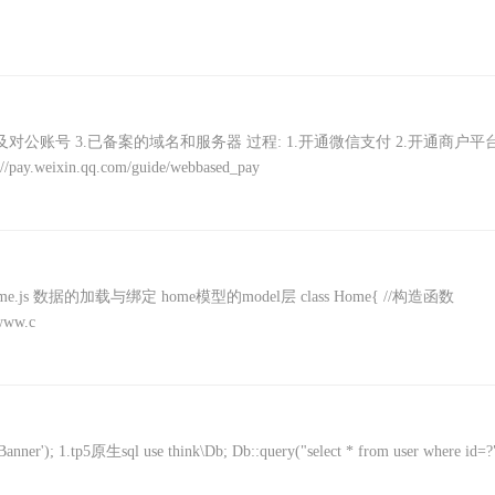
企业营业执照以及对公账号 3.已备案的域名和服务器 过程: 1.开通微信支付 2.开通商户平
y.weixin.qq.com/guide/webbased_pay
er层 home.js 数据的加载与绑定 home模型的model层 class Home{ //构造函数
/www.c
er'); 1.tp5原生sql use think\Db; Db::query("select * from user where id=?