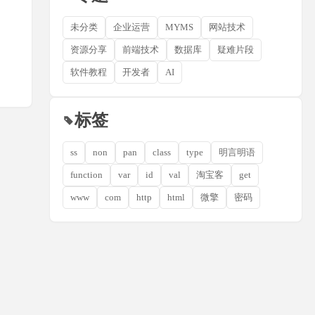
未分类
企业运营
MYMS
网站技术
资源分享
前端技术
数据库
疑难片段
软件教程
开发者
AI
标签
ss
non
pan
class
type
明言明语
function
var
id
val
淘宝客
get
www
com
http
html
微擎
密码