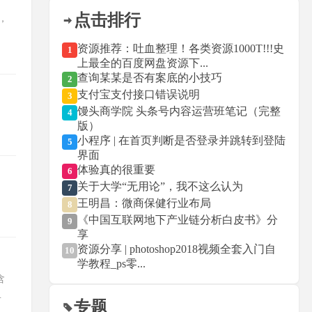
点击排行
，
资源推荐：吐血整理！各类资源1000T!!!史
1
上最全的百度网盘资源下...
查询某某是否有案底的小技巧
2
支付宝支付接口错误说明
3
馒头商学院 头条号内容运营班笔记（完整
4
版）
小程序 | 在首页判断是否登录并跳转到登陆
5
界面
体验真的很重要
6
关于大学“无用论”，我不这么认为
7
王明昌：微商保健行业布局
8
《中国互联网地下产业链分析白皮书》分
9
享
资源分享 | photoshop2018视频全套入门自
10
学教程_ps零...
含
专题