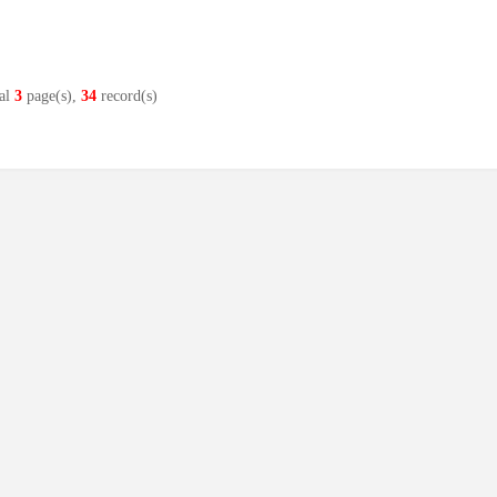
al
3
page(s),
34
record(s)