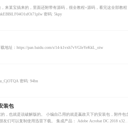
啦，来某宝搞来的，里面还附带有源码，很全教程+源码，看完这全部教程
BBlLF04O1sfOi71pIw 密码: 5kpy
https://pan.baidu.com/s/14-k1vxh7vVGIeYeKkL_oiw
u_CjOTQA 密码: 94bn
个安装包
的，也就是说破解版的。 小编自己用的就是嬴政天下的安装包，附件包
制使用迅雷下载。 集成产品： Adobe Acrobat DC 2018 x32