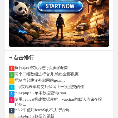
点击排行
执行ajax成功后进行页面的刷新
1
两个二维数组进行合并,输出全部数据
2
网站内部跳转外部网站go.php
3
php实现表单提交后保留上一次提交的值
4
thinkphp3.2单条数据查询(find)
5
使用navicat构建数据库时，varchar的默认值保存报
6
1064...
tp3.2中使用fetchSql,不执行语句
7
thinkphp3.2数据的更新
8