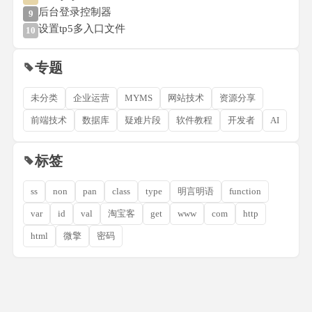
后台登录控制器
9
设置tp5多入口文件
10
专题
未分类
企业运营
MYMS
网站技术
资源分享
前端技术
数据库
疑难片段
软件教程
开发者
AI
标签
ss
non
pan
class
type
明言明语
function
var
id
val
淘宝客
get
www
com
http
html
微擎
密码