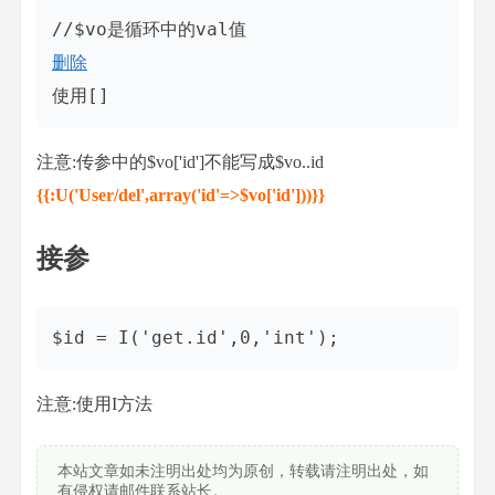
删除
使用[]
注意:传参中的$vo['id']不能写成$vo..id
{{:U('User/del',array('id'=>$vo['id']))}}
接参
$id = I('get.id',0,'int');
注意:使用I方法
本站文章如未注明出处均为原创，转载请注明出处，如
有侵权请邮件联系站长。