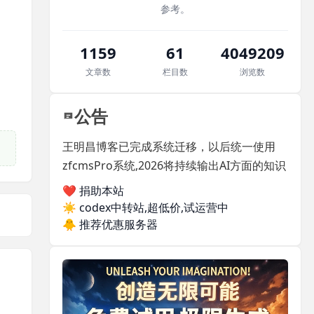
参考。
1159
61
4049209
文章数
栏目数
浏览数
公告
王明昌博客已完成系统迁移，以后统一使用
zfcmsPro系统,2026将持续输出AI方面的知识
❤️ 捐助本站
☀️
codex中转站,超低价,试运营中
🐥
推荐优惠服务器