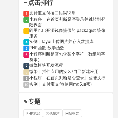
点击排行
支付宝支付接口错误说明
1
小程序 | 在首页判断是否登录并跳转到登
2
陆界面
阿里巴巴开源镜像提供的 packagist 镜像
3
服务
实例 | layui上传图片并存入数据库
4
PHP函数-数学函数
5
小程序判断是否包含某个字符（数组和字
6
符串）
微擎模块开发流程
7
微擎 | 插件应用的安装/自己新建应用
8
小程序 | 在首页判断是否登录并登陆执行
9
实例 | 支付宝支付(使用md5加密)
10
专题
PHP笔记
其他技术
网站框架