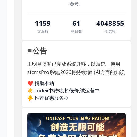
参考。
1159
61
4048855
文章数
栏目数
浏览数
公告
王明昌博客已完成系统迁移，以后统一使用
zfcmsPro系统,2026将持续输出AI方面的知识
❤️ 捐助本站
☀️
codex中转站,超低价,试运营中
🐥
推荐优惠服务器