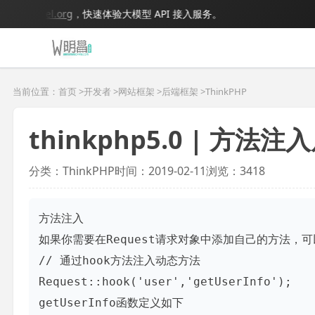
bigmodel.org
，快速体验大模型 API 接入服务。
当前位置：首页 >
开发者
>
网站框架
>
后端框架
>
ThinkPHP
thinkphp5.0 | 方法
分类：ThinkPHP
时间：2019-02-11
浏览：3418
方法注入

如果你需要在Request请求对象中添加自己的方法，可
// 通过hook方法注入动态方法

Request::hook('user','getUserInfo');

getUserInfo函数定义如下
