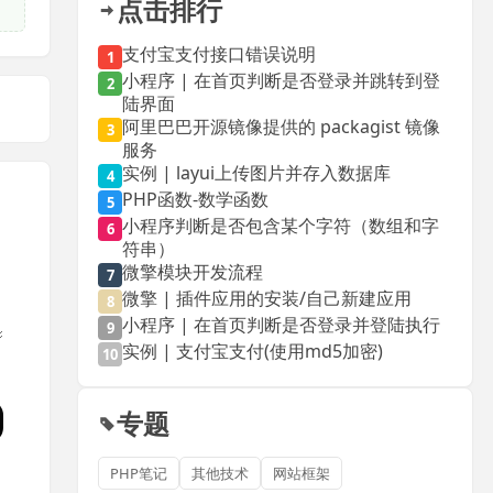
点击排行
支付宝支付接口错误说明
1
小程序 | 在首页判断是否登录并跳转到登
2
陆界面
阿里巴巴开源镜像提供的 packagist 镜像
3
服务
实例 | layui上传图片并存入数据库
4
PHP函数-数学函数
5
小程序判断是否包含某个字符（数组和字
6
符串）
微擎模块开发流程
7
微擎 | 插件应用的安装/自己新建应用
8
小程序 | 在首页判断是否登录并登陆执行
9
实例 | 支付宝支付(使用md5加密)
10
专题
PHP笔记
其他技术
网站框架