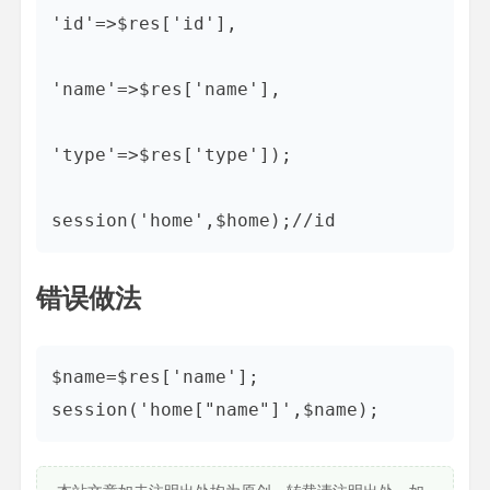
'id'=>$res['id'],

'name'=>$res['name'],

'type'=>$res['type']);

session('home',$home);//id
错误做法
$name=$res['name'];

session('home["name"]',$name);