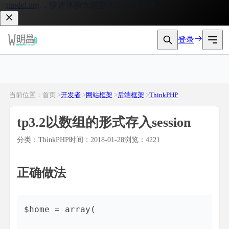
model.org
，快速体验大模型 API 接入服务。
登录
当前位置：首页 >
开发者
>
网站框架
>
后端框架
>
ThinkPHP
tp3.2以数组的形式存入session
分类：ThinkPHP
时间：2018-01-28
浏览：4221
正确做法
$home = array(
