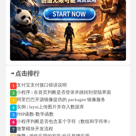
点击排行
支付宝支付接口错误说明
1
小程序 | 在首页判断是否登录并跳转到登陆界面
2
阿里巴巴开源镜像提供的 packagist 镜像服务
3
实例 | layui上传图片并存入数据库
4
PHP函数-数学函数
5
小程序判断是否包含某个字符（数组和字符串）
6
微擎模块开发流程
7
微擎 | 插件应用的安装/自己新建应用