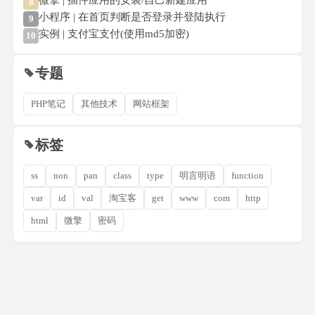
8
小程序 | 在首页判断是否登录并登陆执行
9
实例 | 支付宝支付(使用md5加密)
10
专题
PHP笔记
其他技术
网站框架
标签
ss
non
pan
class
type
明言明语
function
var
id
val
淘宝客
get
www
com
http
html
微擎
密码