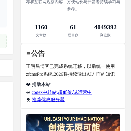
荐和互联网观察内容，方便站长与开发者持续学习与
参考。
1160
61
4049392
文章数
栏目数
浏览数
公告
王明昌博客已完成系统迁移，以后统一使用
【下一篇】：转载 | 关于TP5模板输出时间戳问题--A non well formed... <a href="javascript:;" class="f-yellow">显示全部</a>
zfcmsPro系统,2026将持续输出AI方面的知识
❤️ 捐助本站
☀️
codex中转站,超低价,试运营中
🐥
推荐优惠服务器