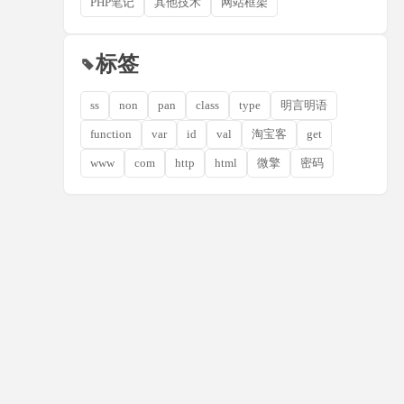
PHP笔记
其他技术
网站框架
标签
ss
non
pan
class
type
明言明语
function
var
id
val
淘宝客
get
www
com
http
html
微擎
密码