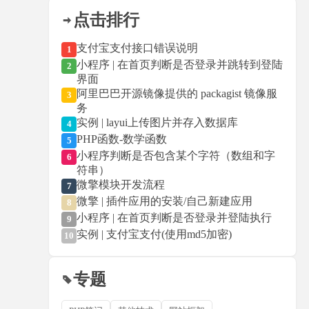
点击排行
支付宝支付接口错误说明
1
小程序 | 在首页判断是否登录并跳转到登陆
2
界面
阿里巴巴开源镜像提供的 packagist 镜像服
3
务
实例 | layui上传图片并存入数据库
4
PHP函数-数学函数
5
小程序判断是否包含某个字符（数组和字
6
符串）
微擎模块开发流程
7
微擎 | 插件应用的安装/自己新建应用
8
小程序 | 在首页判断是否登录并登陆执行
9
实例 | 支付宝支付(使用md5加密)
10
专题