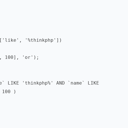
['like', '%thinkphp'])

e` LIKE 'thinkphp%' AND `name` LIKE 
100 )
