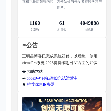
荐和互联网观察内容，方便站长与开发者持续学习与
参考。
1160
61
4049888
文章数
栏目数
浏览数
公告
王明昌博客已完成系统迁移，以后统一使用
zfcmsPro系统,2026将持续输出AI方面的知识
❤️ 捐助本站
☀️
codex中转站,超低价,试运营中
🐥
推荐优惠服务器