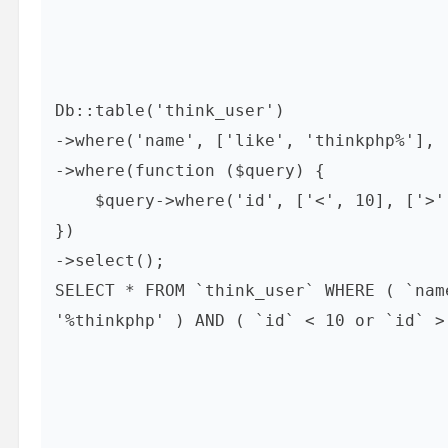
Db::table('think_user')

->where('name', ['like', 'thinkphp%'], 
->where(function ($query) {

    $query->where('id', ['<', 10], ['>', 100], 'or');

})

->select();

SELECT * FROM `think_user` WHERE ( `nam
'%thinkphp' ) AND ( `id` < 10 or `id` > 