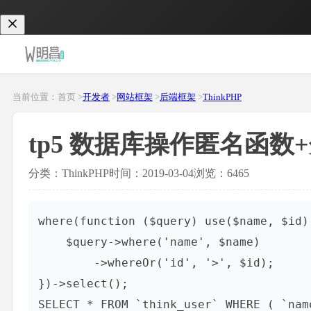
当前位置：首页 >
开发者
>
网站框架
>
后端框架
>
ThinkPHP
tp5 数据库操作匿名函数+分页(
分类：ThinkPHP
时间：2019-03-04
浏览：6465
where(function ($query) use($name, $id) 
    $query->where('name', $name)

        ->whereOr('id', '>', $id);

})->select();

SELECT * FROM `think_user` WHERE ( `nam