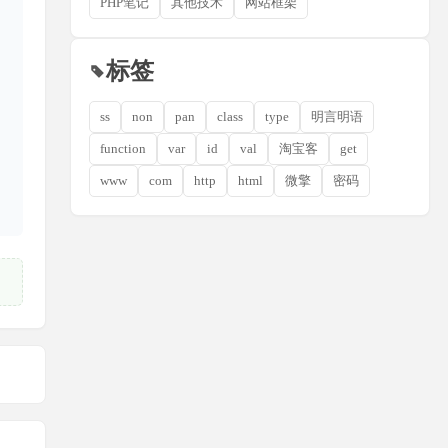
PHP笔记
其他技术
网站框架
标签
ss
non
pan
class
type
明言明语
function
var
id
val
淘宝客
get
www
com
http
html
微擎
密码