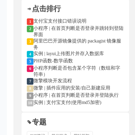
点击排行
支付宝支付接口错误说明
1
小程序 | 在首页判断是否登录并跳转到登陆
2
界面
阿里巴巴开源镜像提供的 packagist 镜像服
3
务
实例 | layui上传图片并存入数据库
4
PHP函数-数学函数
5
小程序判断是否包含某个字符（数组和字
6
符串）
微擎模块开发流程
7
微擎 | 插件应用的安装/自己新建应用
8
小程序 | 在首页判断是否登录并登陆执行
9
实例 | 支付宝支付(使用md5加密)
10
专题