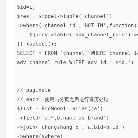
$id=1;

$res = $model->table('channel')

->where('channel_id','NOT IN',function(
    $query->table('adv_channel_rule')->where("adv_id",$id)->field('channel_id');

})->select();

SELECT * FROM `channel` WHERE channel_i
adv_channel_rule WHERE adv_id='.$id.')

// paginate

// each  使用与分页之后进行遍历处理

$list = ProModel::alias('a')

->field('a.*,b.name as brand')

->join('changshang b','a.bid=b.id')

->where($where)
