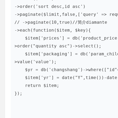
->order('sort desc,id asc')

->paginate($limit,false,['query' => requ
// ->paginate(10,true)//简介diamante

->each(function($item, $key){

    $item['prices'] = db('product_price')->where(["id"=>$item['id']])-
>order("quantity asc")->select();

    $item['packaging'] = db('param_child')->where(["id"=>$item['id'],"pid"=>"231"])-
>value('value');

    $yr = db('changshang')->where(["id"=>$item['bid']])->value('ctime');

    $item['yr'] = date("Y",time())-date("Y",$yr);

    return $item;

});
