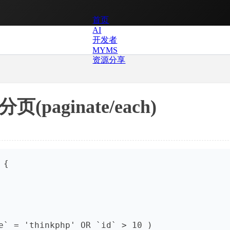
首页
AI
开发者
MYMS
资源分享
paginate/each)
{

e` = 'thinkphp' OR `id` > 10 )
