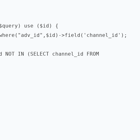
$query) use ($id) {

d NOT IN (SELECT channel_id FROM 